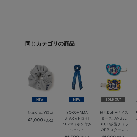
同じカテゴリの商品
NEW
NEW
SOLD OUT
シュシュ/Yロゴ
YOKOHAMA
横浜DeNAベイス
STAR☆NIGHT
ターズ×ANGEL
¥2,000
(税込)
2026/リボン付き
BLUE/前髪クリッ
シュシュ
プ/DB.スターマン