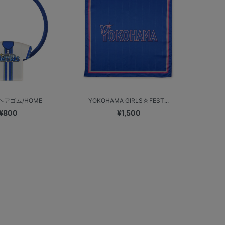
ヘアゴム/HOME
YOKOHAMA GIRLS☆FEST...
¥800
¥1,500