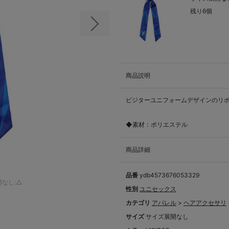
残り6個
次の画像
商品説明
ビジターユニフォームデザインのリ
◆素材：ポリエステル
商品詳細
品番
ydb4573676053329
なし:△
性別
ユニセックス
カテゴリ
アパレル
>
ヘアアクセサリ
サイズ
サイズ展開なし