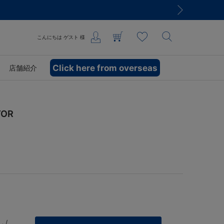
こんにちは
ゲスト
様
Click here from overseas
店舗紹介
OR
 /