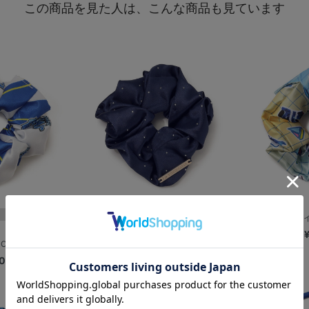
この商品を見た人は、こんな商品も見ています
プレート付シュシュ
実写セーラーレイン
¥2,000
OME
0