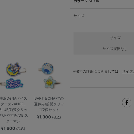
カラー
VISITOR
サイズ
サイズ
サイズ展開なし
※採寸の詳細につきましては、
サイズ
横浜DeNAベイス
BART＆CHAPYの
ターズ×ANGEL
夏休み/前髪クリッ
BLUE/前髪クリッ
プ2個セット
プ/おやすみ/DB.ス
¥1,300
(税込)
ターマン
¥1,600
(税込)