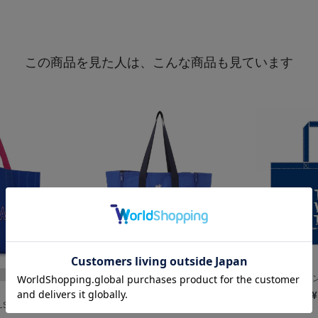
この商品を見た人は、こんな商品も見ています
2WAYトートバッグ/Bシンボル
2026シーズンス
¥8,000
¥
S☆FEST...