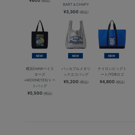
¥800
(税込)
BART＆CHAPY
¥3,300
(税込)
NEW
NEW
NEW
横浜DeNAベイス
パッカブルメタリ
ナイロンビッグト
ターズ
ックエコバッグ
ート/YDBロゴ
×MOONEYES/トー
¥5,200
¥4,800
(税込)
(税込)
トバッグ
¥5,500
(税込)