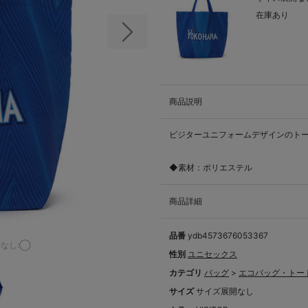
在庫あり
次の画像
商品説明
ビジターユニフォームデザインのト
◆素材：ポリエステル
商品詳細
品番
ydb4573676053367
なし:◯
性別
ユニセックス
カテゴリ
バッグ
>
エコバッグ・トー
サイズ
サイズ展開なし