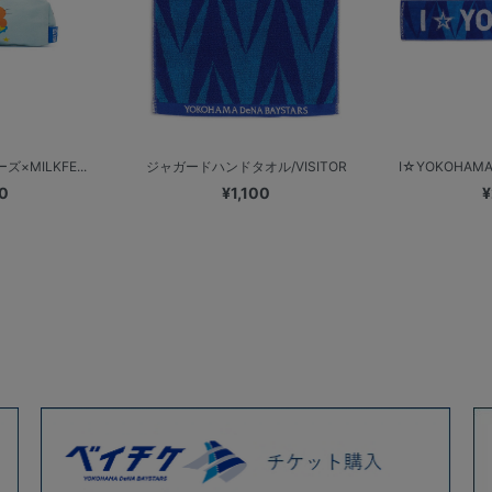
×MILKFE...
ジャガードハンドタオル/VISITOR
I☆YOKOHAM
0
¥1,100
¥