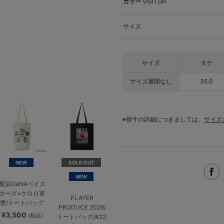
カラー
VISITOR
サイズ
サイズ
タテ
サイズ展開なし
35.0
※採寸の詳細につきましては、
サイズ
NEW
SOLD OUT
NEW
横浜DeNAベイス
ターズ×ケロロ軍
PLAYER
曹/トートバッグ
PRODUCE 2026/
¥3,500
(税込)
トートバッグ/#22: