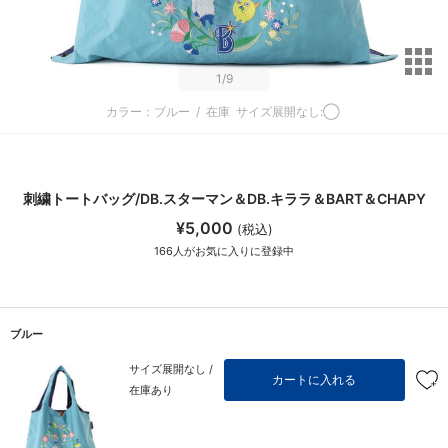
サ
1
/9
カラー：ブルー
/
在庫
サイズ展開なし:◯
刺繍トートバッグ/DB.スターマン＆DB.キララ＆BART＆CHAPY
¥5,000
(税込)
166
人がお気に入りに登録中
ブルー
サイズ展開なし /
カートに入れる
在庫あり