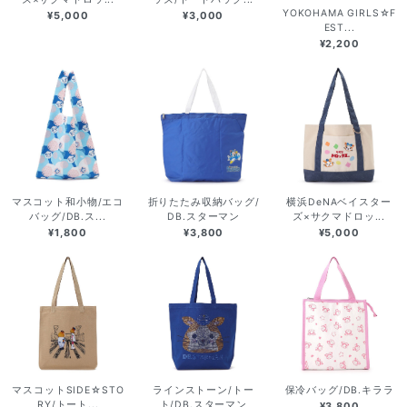
YOKOHAMA GIRLS☆F
¥5,000
¥3,000
EST...
¥2,200
マスコット和小物/エコ
折りたたみ収納バッグ/
横浜DeNAベイスター
バッグ/DB.ス...
DB.スターマン
ズ×サクマドロッ...
¥1,800
¥3,800
¥5,000
マスコットSIDE☆STO
ラインストーン/トー
保冷バッグ/DB.キララ
RY/トート...
ト/DB.スターマン
¥3,800