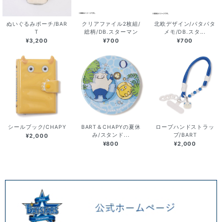
ぬいぐるみポーチ/BAR
クリアファイル2枚組/
北欧デザイン/パタパタ
T
総柄/DB.スターマン
メモ/DB.スタ...
¥3,200
¥700
¥700
シールブック/CHAPY
BART＆CHAPYの夏休
ロープハンドストラッ
み/スタンド...
プ/BART
¥2,000
¥800
¥2,000