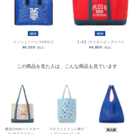
NEW
NEW
メッシュトート/YDBロゴ
【+B】/ナイロンビッグトート
¥4,200
¥4,800
(税込)
(税込)
この商品を見た人は、こんな商品も見ています
横浜DeNAベイスター
マスコットドット柄グ
再入荷
ズ×サクマドロッ...
ッズ/トートバッグ...