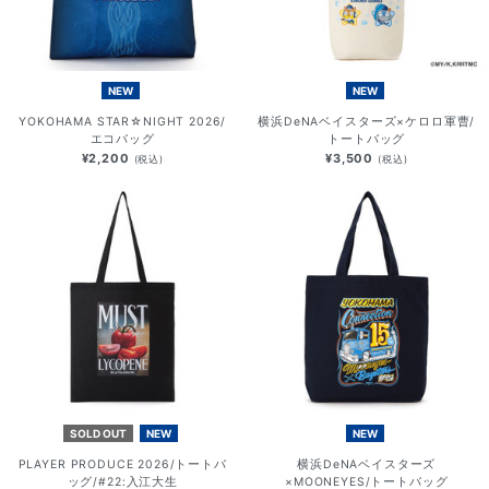
NEW
NEW
YOKOHAMA STAR☆NIGHT 2026/
横浜DeNAベイスターズ×ケロロ軍曹/
エコバッグ
トートバッグ
¥2,200
¥3,500
(税込)
(税込)
SOLD OUT
NEW
NEW
PLAYER PRODUCE 2026/トートバ
横浜DeNAベイスターズ
ッグ/#22:入江大生
×MOONEYES/トートバッグ