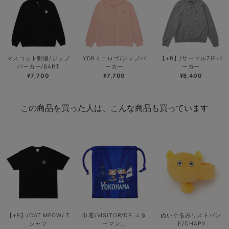
マスコット刺繍/ジップ
YDBミニロゴ/ジップパ
【+B】/サーマルZIPパ
パーカー/BART
ーカー
ーカー
¥7,700
¥7,700
¥8,400
この商品を買った人は、こんな商品も買っています
【+B】/CAT MEOW/ T
巾着/VISITOR/DB.スタ
ぬいぐるみリストバン
シャツ
ーマン...
ド/CHAPY