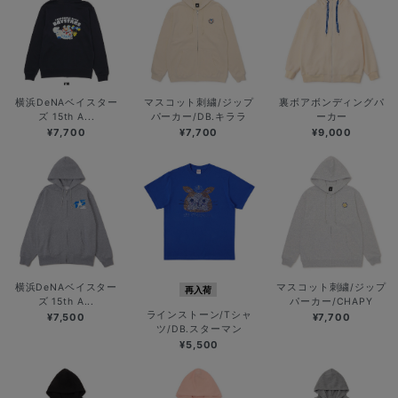
横浜DeNAベイスター
マスコット刺繍/ジップ
裏ボアボンディングパ
ズ 15th A...
パーカー/DB.キララ
ーカー
¥7,700
¥7,700
¥9,000
横浜DeNAベイスター
マスコット刺繍/ジップ
再入荷
ズ 15th A...
パーカー/CHAPY
ラインストーン/Tシャ
¥7,500
¥7,700
ツ/DB.スターマン
¥5,500