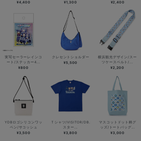
¥4,400
¥1,300
¥2,400
実写セーラーレインコ
クレセントショルダー
横浜観光デザイン/スー
ート/ステッカー4...
ツケースベルト/...
¥5,500
¥800
¥2,200
YDBロゴシリコンワッ
Ｔシャツ/VISITOR/DB.
マスコットドット柄グ
ペン/サコッシュ
スター...
ッズ/トートバッグ...
¥3,500
¥3,800
¥3,000