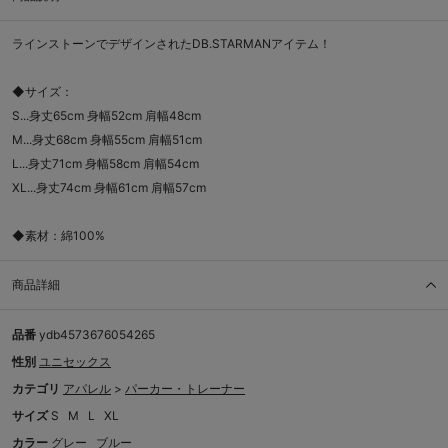
ラインストーンでデザインされたDB.STARMANアイテム！
◆サイズ：
S...身丈65cm 身幅52cm 肩幅48cm
M...身丈68cm 身幅55cm 肩幅51cm
L...身丈71cm 身幅58cm 肩幅54cm
XL...身丈74cm 身幅61cm 肩幅57cm
◆素材：綿100%
商品詳細
品番
ydb4573676054265
性別
ユニセックス
カテゴリ
アパレル
>
パーカー・トレーナー
サイズ
S
M
L
XL
カラー
グレー
ブルー