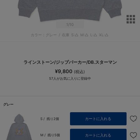
サ
1
/10
カラー：グレー
/
在庫
S:△
M:△
L:△
XL:△
ラインストーン/ジップパーカー/DB.スターマン
¥9,800
(税込)
57
人がお気に入りに登録中
グレー
カートに入れる
S /
残り2個
カートに入れる
M /
残り5個