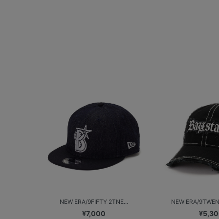
NEW ERA/9FIFTY 2TNE...
NEW ERA/9TWEN
¥7,000
¥5,3