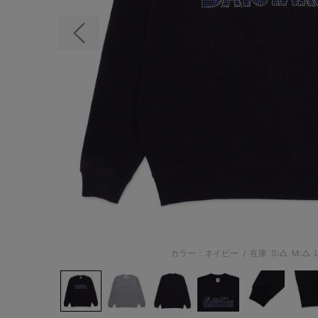
前の画像
カラー：ネイビー
/
在庫
S:△
M:△