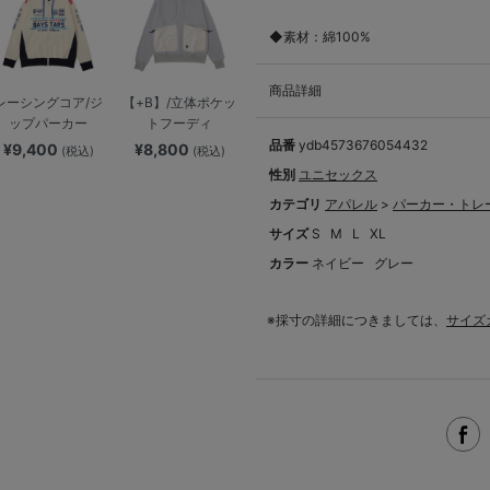
◆素材：綿100%
商品詳細
レーシングコア/ジ
【+B】/立体ポケッ
ップパーカー
トフーディ
品番
ydb4573676054432
¥9,400
¥8,800
(税込)
(税込)
性別
ユニセックス
カテゴリ
アパレル
>
パーカー・トレ
サイズ
S
M
L
XL
カラー
ネイビー
グレー
※採寸の詳細につきましては、
サイズ