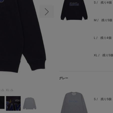
S /
残り4個
次の画像
M /
残り5個
L /
残り4個
XL /
残り5
グレー
L:△
XL:△
S /
残り5個