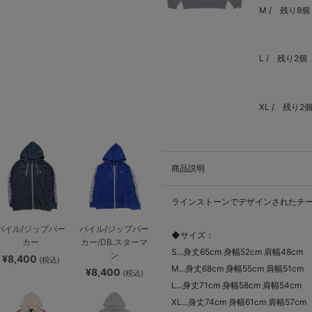
M /
残り8個
L /
残り2個
XL /
残り2
商品説明
ラインストーンでデザインされたチ
パイル/ジップパー
パイル/ジップパー
◆サイズ：
カー
カー/DB.スターマ
S...身丈65cm 身幅52cm 肩幅48cm
ン
¥8,400
(税込)
M...身丈68cm 身幅55cm 肩幅51cm
¥8,400
(税込)
L...身丈71cm 身幅58cm 肩幅54cm
XL...身丈74cm 身幅61cm 肩幅57cm