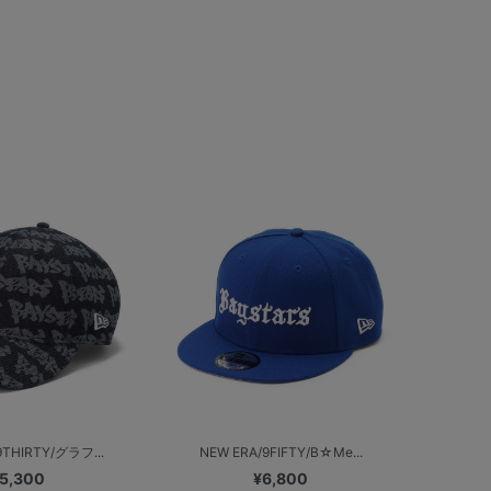
9THIRTY/グラフ...
NEW ERA/9FIFTY/B☆Me...
5,300
¥6,800