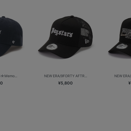
B☆Memo...
NEW ERA/9FORTY AFTR...
NEW ERA/
00
¥5,800
¥