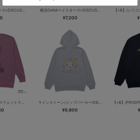
×DISCUS...
横浜DeNAベイスターズ×DISCUS...
【+B】/シリ
00
¥7,200
¥
/スウェットク...
ラインストーン/ジップパーカー/DB....
【+B】/PROS
50
¥9,800