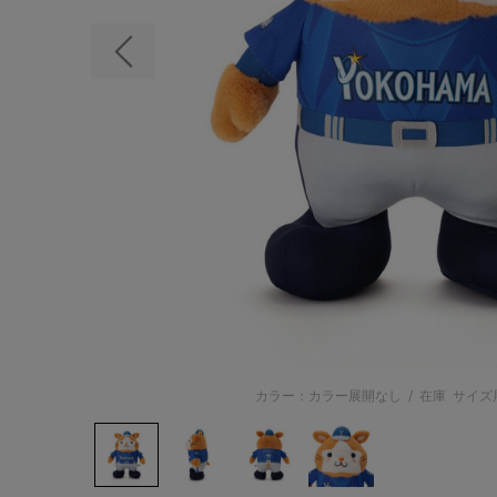
前の画像
カラー：カラー展開なし
/
在庫
サイズ