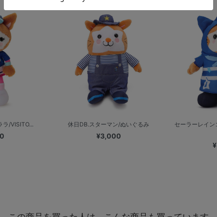
VISITO...
休日DB.スターマン/ぬいぐるみ
セーラーレイン
00
¥3,000
¥
この商品を買った人は、こんな商品も買っています