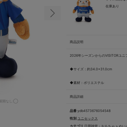
在庫あり
次の画像
商品説明
2026年シーズンからのVISITOR
◆サイズ：約34.0×31.0cm
◆素材：ポリエステル
商品詳細
展開なし:◯
品番
ydb4573676054548
性別
ユニセックス
カテゴリ
日用雑貨・おもちゃ
>
ぬい