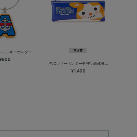
再入荷
ニシャルキーホルダー
¥800
PVCレザーペンポーチ/デカ顔/DB....
¥1,400