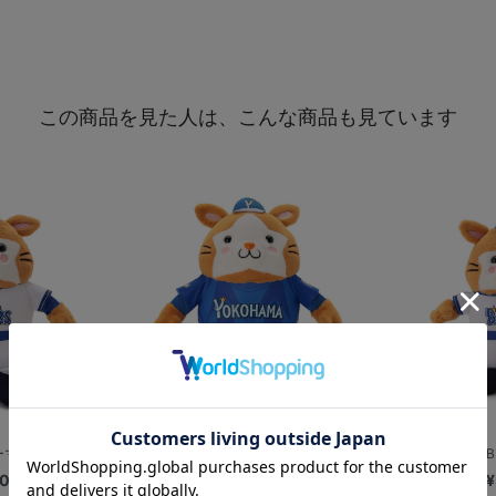
この商品を見た人は、こんな商品も見ています
マン/HOME/M
ぬいぐるみ DB.スターマン/VISI...
ぬいぐるみ DB
00
¥6,800
¥