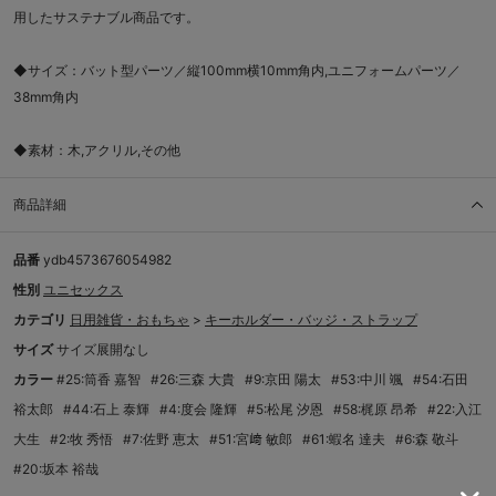
用したサステナブル商品です。
◆サイズ：バット型パーツ／縦100mm横10mm角内,ユニフォームパーツ／
38mm角内
◆素材：木,アクリル,その他
商品詳細
品番
ydb4573676054982
性別
ユニセックス
カテゴリ
日用雑貨・おもちゃ
>
キーホルダー・バッジ・ストラップ
サイズ
サイズ展開なし
カラー
#25:筒香 嘉智
#26:三森 大貴
#9:京田 陽太
#53:中川 颯
#54:石田
裕太郎
#44:石上 泰輝
#4:度会 隆輝
#5:松尾 汐恩
#58:梶原 昂希
#22:入江
大生
#2:牧 秀悟
#7:佐野 恵太
#51:宮﨑 敏郎
#61:蝦名 達夫
#6:森 敬斗
#20:坂本 裕哉