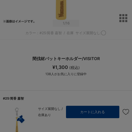
サ
1
/16
カラー：#25:筒香 嘉智
/
在庫
サイズ展開なし:◯
間伐材バットキーホルダー/VISITOR
¥1,300
(税込)
138
人がお気に入りに登録中
#25:筒香 嘉智
サイズ展開なし /
カートに入れる
在庫あり