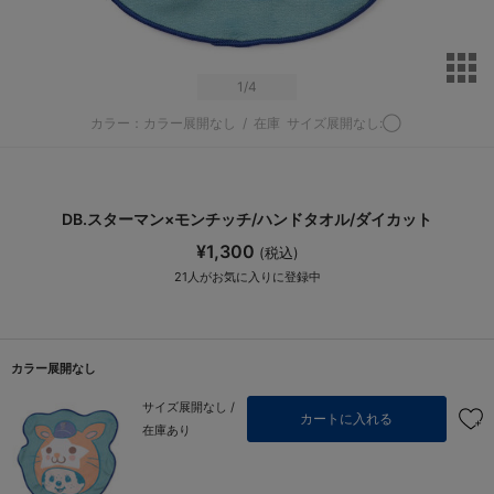
サ
1
/4
カラー：カラー展開なし
/
在庫
サイズ展開なし:◯
DB.スターマン×モンチッチ/ハンドタオル/ダイカット
¥1,300
(税込)
21
人がお気に入りに登録中
カラー展開なし
サイズ展開なし /
カートに入れる
在庫あり