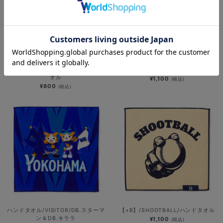
新潟マスコットデザイン/ハンドタオ
再入荷
ル/DB.スターマン＆DB.キララ＆
新潟花火デザイン/ブラインドプチタ
BART＆CHAPY
オル
¥1,100
(税込)
¥800
(税込)
ハンドタオル/VISITOR/DB.スターマ
【+B】/SHOOTBALL/ハンドタオル
ン＆DB.キララ
¥1,100
(税込)