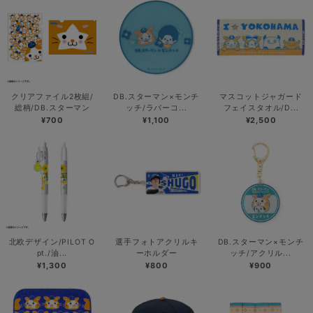
クリアファイル2枚組/
DB.スターマン×モンチ
マスコットジャガード
総柄/DB.スターマン
ッチ/ラバーコ...
フェイスタオル/D...
¥700
¥1,100
¥2,500
北欧デザイン/PILOT O
選手フォトアクリルキ
DB.スターマン×モンチ
pt./油...
ーホルダー
ッチ/アクリル...
¥1,300
¥800
¥900