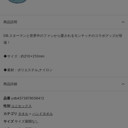
商品説明
DB.スターマンと世界中のファンから愛されるモンチッチのコラボグッズが登
場！
◆サイズ：約210×210mm
◆素材：ポリエステル,ナイロン
商品詳細
品番
ydb4573676056412
性別
ユニセックス
カテゴリ
タオル
>
ハンドタオル
サイズ
サイズ展開なし