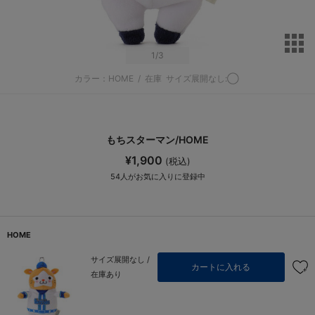
サ
1
/3
カラー：HOME
/
在庫
サイズ展開なし:◯
もちスターマン/HOME
¥1,900
(税込)
54
人がお気に入りに登録中
HOME
サイズ展開なし /
カートに入れる
在庫あり