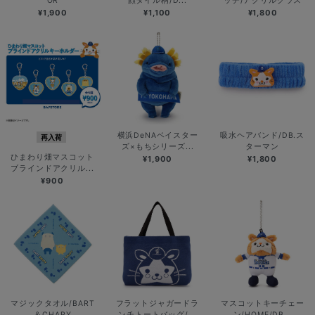
OR
顔タイル柄/D...
ッチ/アクリルグラス
¥1,900
¥1,100
¥1,800
横浜DeNAベイスター
吸水ヘアバンド/DB.ス
再入荷
ズ×もちシリーズ...
ターマン
ひまわり畑マスコット
¥1,900
¥1,800
ブラインドアクリル...
¥900
マジックタオル/BART
フラットジャガードラ
マスコットキーチェー
＆CHAPY
ンチトートバッグ/...
ン/HOME/DB...