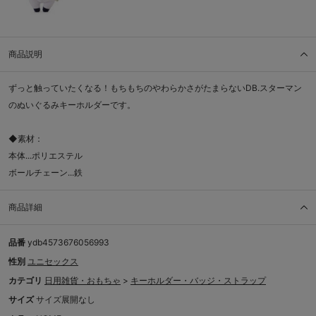
商品説明
ずっと触っていたくなる！もちもちのやわらかさがたまらないDB.スターマン
のぬいぐるみキーホルダーです。
◆素材：
本体...ポリエステル
ボールチェーン...鉄
商品詳細
品番
ydb4573676056993
性別
ユニセックス
カテゴリ
日用雑貨・おもちゃ
>
キーホルダー・バッジ・ストラップ
サイズ
サイズ展開なし