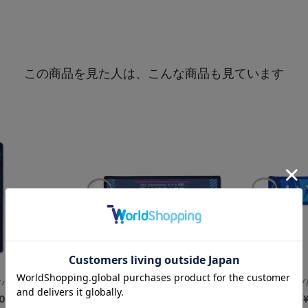
この商品を見た人は、こんな商品も見ています
アパレル/ネイビー
レーシングコア/フライトタグ
フライトタグ/I☆
0
¥1,600