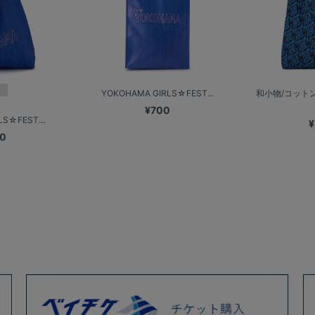
YOKOHAMA GIRLS☆FEST...
和小物/コット
¥700
S☆FEST...
¥
00