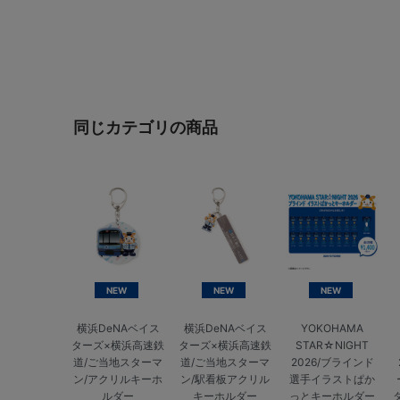
同じカテゴリの商品
NEW
NEW
NEW
横浜DeNAベイス
横浜DeNAベイス
YOKOHAMA
ターズ×横浜高速鉄
ターズ×横浜高速鉄
STAR☆NIGHT
道/ご当地スターマ
道/ご当地スターマ
2026/ブラインド
ン/アクリルキーホ
ン/駅看板アクリル
選手イラストぱか
ルダー
キーホルダー
っとキーホルダー