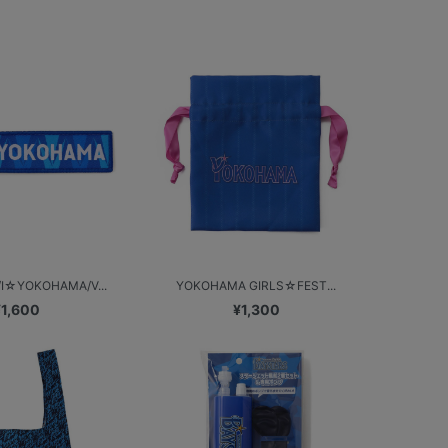
YOKOHAMA/V...
YOKOHAMA GIRLS☆FEST...
¥1,600
¥1,300