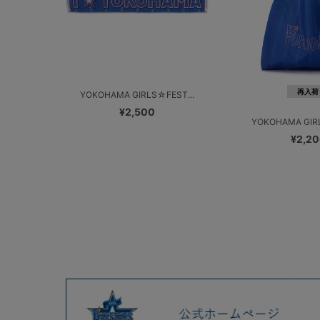
再入荷
YOKOHAMA GIRLS☆FEST...
¥2,500
YOKOHAMA GIRL
¥2,2