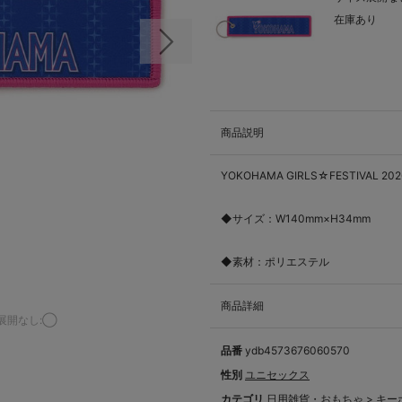
在庫あり
次の画像
商品説明
YOKOHAMA GIRLS☆FESTIV
◆サイズ：W140mm×H34mm
◆素材：ポリエステル
商品詳細
展開なし:◯
品番
ydb4573676060570
性別
ユニセックス
カテゴリ
日用雑貨・おもちゃ
>
キー