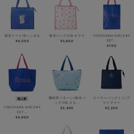
保冷トート/Bシンボル
保冷バッグ/DB.キララ
YOKOHAMA GIRLS☆F
EST...
¥4,000
¥3,800
¥700
幾何学パターン/保冷バ
クーラーバッグミニ/プ
再入荷
ッグ/DB.スタ...
ライマリー
YOKOHAMA GIRLS☆F
¥2,400
¥3,200
EST...
¥4,600