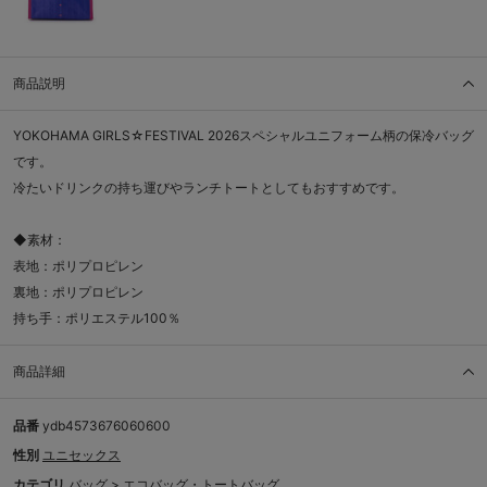
商品説明
YOKOHAMA GIRLS☆FESTIVAL 2026スペシャルユニフォーム柄の保冷バッグ
です。
冷たいドリンクの持ち運びやランチトートとしてもおすすめです。
◆素材：
表地：ポリプロピレン
裏地：ポリプロピレン
持ち手：ポリエステル100％
商品詳細
品番
ydb4573676060600
性別
ユニセックス
カテゴリ
バッグ
>
エコバッグ・トートバッグ