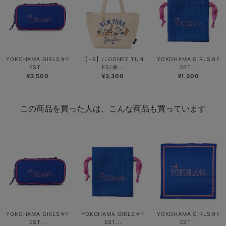
YOKOHAMA GIRLS☆F
【+B】/LOONEY TUN
YOKOHAMA GIRLS☆F
EST...
ES/保...
EST...
¥3,500
¥3,300
¥1,300
この商品を買った人は、こんな商品も買っています
YOKOHAMA GIRLS☆F
YOKOHAMA GIRLS☆F
YOKOHAMA GIRLS☆F
EST...
EST...
EST...