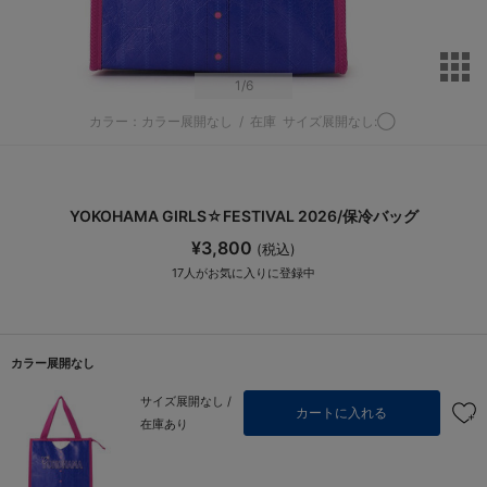
サ
1
/6
カラー：カラー展開なし
/
在庫
サイズ展開なし:◯
YOKOHAMA GIRLS☆FESTIVAL 2026/保冷バッグ
¥3,800
(税込)
17
人がお気に入りに登録中
カラー展開なし
サイズ展開なし /
カートに入れる
在庫あり