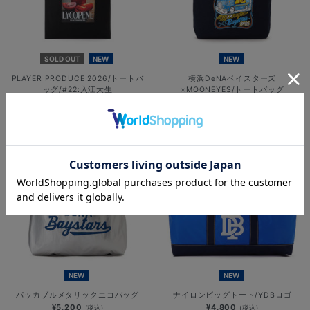
SOLD OUT
NEW
NEW
PLAYER PRODUCE 2026/トートバ
横浜DeNAベイスターズ
ッグ/#22:入江大生
×MOONEYES/トートバッグ
¥3,000
¥5,500
(税込)
(税込)
NEW
NEW
パッカブルメタリックエコバッグ
ナイロンビッグトート/YDBロゴ
¥5,200
¥4,800
(税込)
(税込)