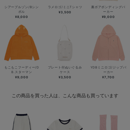
シアーブルゾン/Bシン
ラメロゴ/ミニTシャツ
裏ボアボンディングパ
ボル
ーカー
¥3,500
¥8,000
¥9,000
もこもこフーディー/D
プレート付ぬいぐるみ
YDBミニロゴ/ジップパ
B.スターマン
ケース
ーカー
¥9,000
¥3,500
¥7,700
この商品を買った人は、こんな商品も買っています