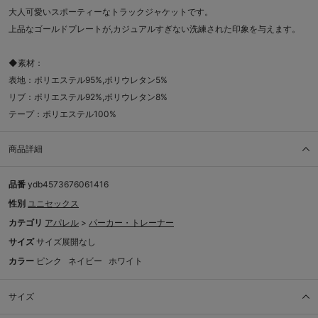
大人可愛いスポーティーなトラックジャケットです。
上品なゴールドプレートが,カジュアルすぎない洗練された印象を与えます。
◆素材：
表地：ポリエステル95%,ポリウレタン5%
リブ：ポリエステル92%,ポリウレタン8%
テープ：ポリエステル100%
商品詳細
品番
ydb4573676061416
性別
ユニセックス
カテゴリ
アパレル
>
パーカー・トレーナー
サイズ
サイズ展開なし
カラー
ピンク
ネイビー
ホワイト
サイズ