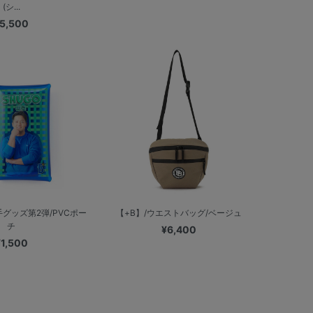
(シ...
5,500
グッズ第2弾/PVCポー
【+B】/ウエストバッグ/ベージュ
チ
¥6,400
¥1,500