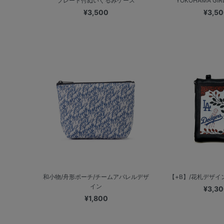
プレート付ぬいぐるみケース
YOKOHAMA GIRL
¥3,500
¥3,5
和小物/舟形ポーチ/チームアパレルデザ
【+B】/花札デザイン/
イン
¥3,3
¥1,800