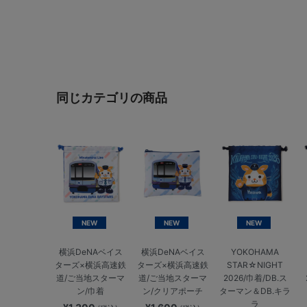
同じカテゴリの商品
NEW
NEW
NEW
横浜DeNAベイス
横浜DeNAベイス
YOKOHAMA
ターズ×横浜高速鉄
ターズ×横浜高速鉄
STAR☆NIGHT
道/ご当地スターマ
道/ご当地スターマ
2026/巾着/DB.ス
ン/巾着
ン/クリアポーチ
ターマン＆DB.キラ
ラ