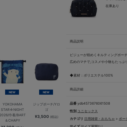
在庫あり
商品説明
ビジューが煌めくキルティングポー
広めのマチで,コスメや小物もたっぷ
◆素材：ポリエステル100%
商品詳細
NEW
NEW
品番
ydb4573676061508
YOKOHAMA
ジップポーチ/Yロ
STAR☆NIGHT
ゴ
性別
ユニセックス
2026/巾着/BART
¥3,500
(税込)
カテゴリ
日用雑貨・おもちゃ
>
ポー
＆CHAPY
サイズ
サイズ展開なし