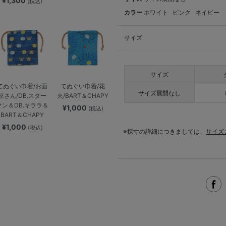
¥1,300
(税込)
カラー
ホワイト
ピンク
ネイビー
サイズ
サイズ
てぬぐい巾着/お面
てぬぐい巾着/花
サイズ展開なし
屋さん/DB.スター
火/BART＆CHAPY
マン＆DB.キララ＆
¥1,000
(税込)
BART＆CHAPY
¥1,000
(税込)
※採寸の詳細につきましては、
サイズ