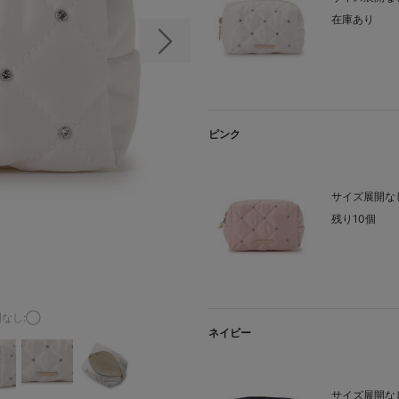
在庫あり
次の画像
ピンク
サイズ展開なし
残り10個
なし:◯
ネイビー
サイズ展開なし