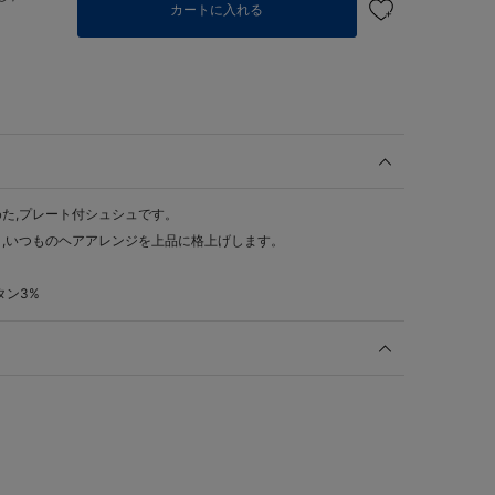
カートに入れる
た,プレート付シュシュです。
,いつものヘアアレンジを上品に格上げします。
タン3%