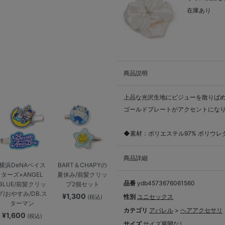
在庫あり
商品説明
上品な光沢生地にビジューを散りばめ
ゴールドプレートがアクセントになり
◆素材：ポリエステル97% ポリウレ
商品詳細
横浜DeNAベイス
BART＆CHAPYの
ターズ×ANGEL
夏休み/前髪クリッ
品番
ydb4573676061560
BLUE/前髪クリッ
プ2個セット
プ/おやすみ/DB.ス
¥1,300
性別
ユニセックス
(税込)
ターマン
カテゴリ
アパレル
>
ヘアアクセサリ
¥1,600
(税込)
サイズ
サイズ展開なし