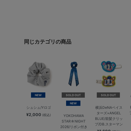
同じカテゴリの商品
NEW
SOLD OUT
SOLD OUT
NEW
シュシュ/Yロゴ
横浜DeNAベイス
ターズ×ANGEL
¥2,000
(税込)
YOKOHAMA
BLUE/前髪クリッ
STAR☆NIGHT
プ/DB.スターマン
2026/リボン付き