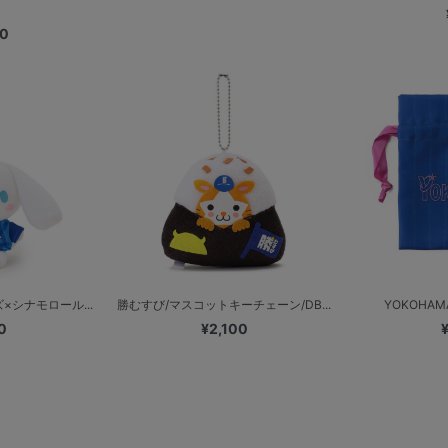
00
×シナモロール...
勝むすび/マスコットキーチェーン/DB...
YOKOHAMA
0
¥2,100