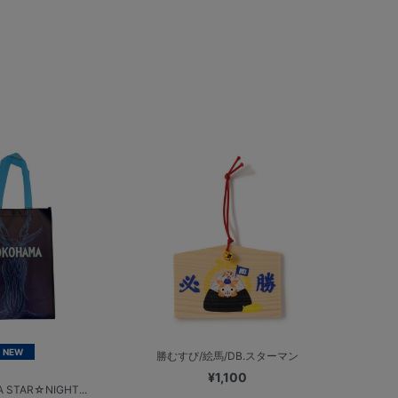
NEW
勝むすび/絵馬/DB.スターマン
¥1,100
 STAR☆NIGHT...