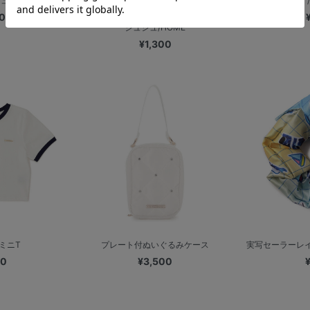
VISITOR
【+B】
0
シュシュ/HOME
¥1,300
ミニT
プレート付ぬいぐるみケース
実写セーラーレイン
00
¥3,500