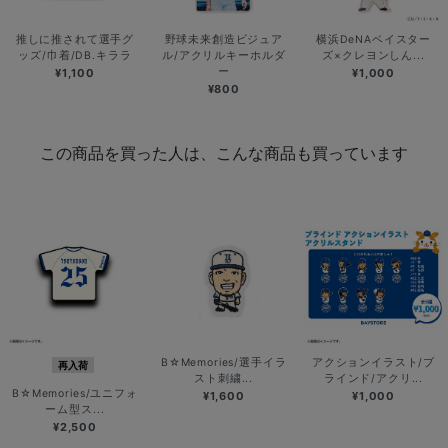
推しに推されて選手グ
野球未来創造ビジュア
横浜DeNAベイスター
ッズ/巾着/DB.キララ
ル/アクリルキーホルダ
ズ×クレヨンしん...
ー
¥1,100
¥1,000
¥800
この商品を買った人は、こんな商品も買っています
B☆Memories/選手イラ
アクションイラスト/ブ
再入荷
スト刺繍...
ラインド/アクリ...
B☆Memories/ユニフォ
¥1,600
¥1,000
ーム型ス...
¥2,500