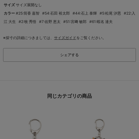
サイズ
サイズ展開なし
カラー
#25:筒香 嘉智
#54:石田 裕太郎
#44:石上 泰輝
#5:松尾 汐恩
#22:入
江 大生
#2:牧 秀悟
#7:佐野 恵太
#51:宮﨑 敏郎
#61:蝦名 達夫
※採寸の詳細につきましては、
サイズガイド
をご覧ください。
シェアする
同じカテゴリの商品