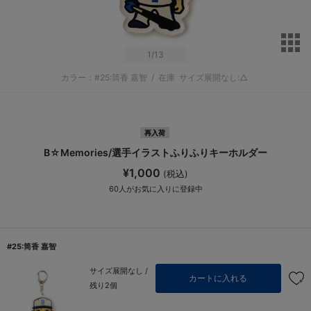
サ
1
/13
カラー：#25:筒香 嘉智
/
在庫
サイズ展開なし:△
再入荷
B☆Memories/選手イラストふりふりキーホルダー
¥1,000
(税込)
60
人がお気に入りに登録中
#25:筒香 嘉智
サイズ展開なし /
カートに入れる
残り2個