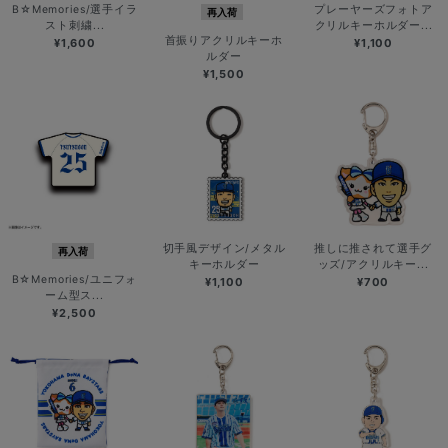
B☆Memories/選手イラ
プレーヤーズフォトア
再入荷
スト刺繍...
クリルキーホルダー...
首振りアクリルキーホ
¥1,600
¥1,100
ルダー
¥1,500
切手風デザイン/メタル
推しに推されて選手グ
再入荷
キーホルダー
ッズ/アクリルキー...
B☆Memories/ユニフォ
¥1,100
¥700
ーム型ス...
¥2,500