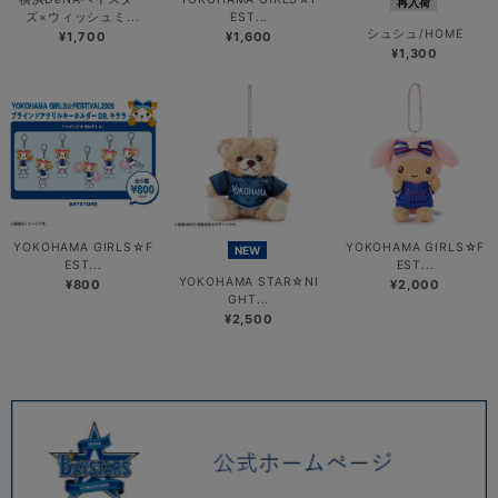
再入荷
ズ×ウィッシュミ...
EST...
シュシュ/HOME
¥1,700
¥1,600
¥1,300
YOKOHAMA GIRLS☆F
YOKOHAMA GIRLS☆F
NEW
EST...
EST...
YOKOHAMA STAR☆NI
¥800
¥2,000
GHT...
¥2,500