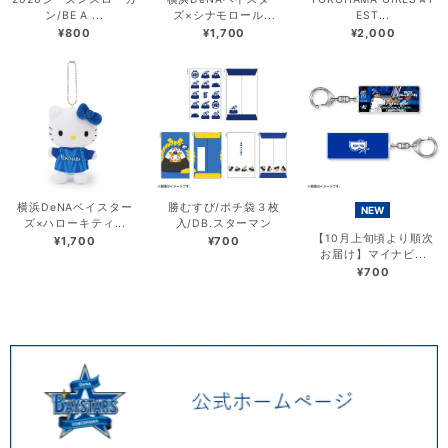
ン/BE A ...
ズ×シナモロール...
EST...
¥800
¥1,700
¥2,000
横浜DeNAベイスター
勝むすび/ポチ袋３枚
NEW
ズ×ハローキティ...
入/DB.スターマン
【10月上旬頃より順次
¥1,700
¥700
お届け】マイナビ...
¥700