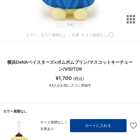
サ
1
/4
カラー：カラー展開なし
/
在庫
サイズ展開なし:◯
横浜DeNAベイスターズ×ポムポムプリン/マスコットキーチェー
ン/VISITOR
¥1,700
(税込)
64
人がお気に入りに登録中
カラー展開なし
サイズ展開なし /
カートに入れる
在庫あり