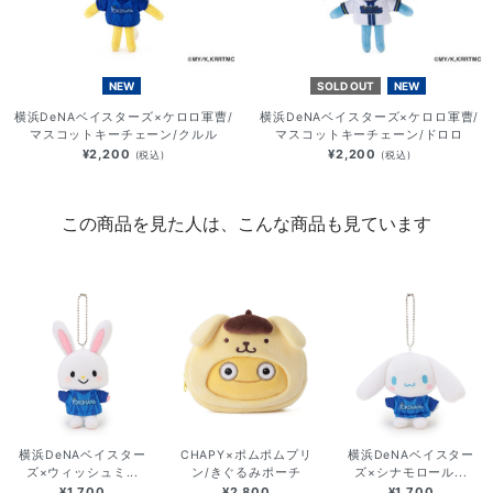
NEW
SOLD OUT
NEW
横浜DeNAベイスターズ×ケロロ軍曹/
横浜DeNAベイスターズ×ケロロ軍曹/
マスコットキーチェーン/クルル
マスコットキーチェーン/ドロロ
¥2,200
¥2,200
(税込)
(税込)
この商品を見た人は、こんな商品も見ています
横浜DeNAベイスター
CHAPY×ポムポムプリ
横浜DeNAベイスター
ズ×ウィッシュミ...
ン/きぐるみポーチ
ズ×シナモロール...
¥1,700
¥2,800
¥1,700