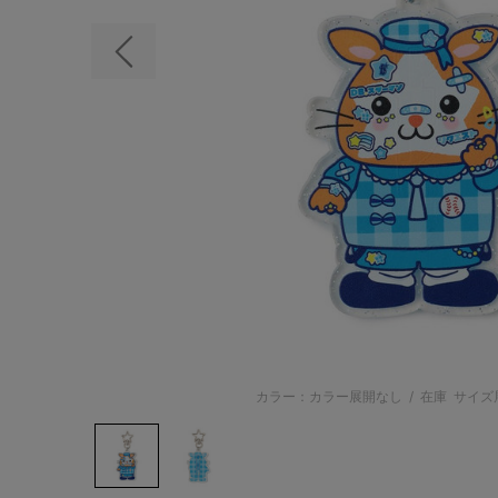
前の画像
カラー：カラー展開なし
/
在庫
サイズ