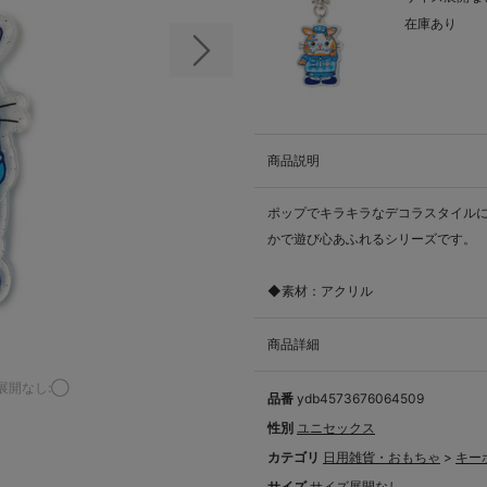
在庫あり
次の画像
商品説明
ポップでキラキラなデコラスタイルに
かで遊び心あふれるシリーズです。
◆素材：アクリル
商品詳細
展開なし:◯
品番
ydb4573676064509
性別
ユニセックス
カテゴリ
日用雑貨・おもちゃ
>
キー
サイズ
サイズ展開なし