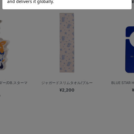
¥
ー/DB.スターマ
ジャガードスリムタオル/ブルー
BLUE STAR
¥2,200
0