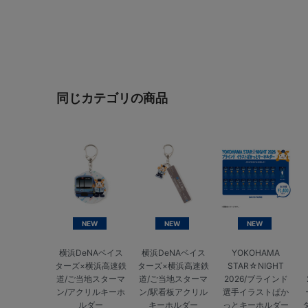
同じカテゴリの商品
NEW
NEW
NEW
横浜DeNAベイス
横浜DeNAベイス
YOKOHAMA
ターズ×横浜高速鉄
ターズ×横浜高速鉄
STAR☆NIGHT
道/ご当地スターマ
道/ご当地スターマ
2026/ブラインド
ン/アクリルキーホ
ン/駅看板アクリル
選手イラストぱか
ルダー
キーホルダー
っとキーホルダー