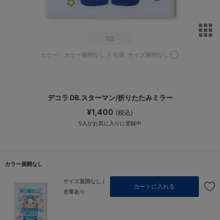
サ
1
/3
カラー：カラー展開なし
/
在庫
サイズ展開なし:◯
デコラ DB.スターマン/折りたたみミラー
¥1,400
(税込)
5
人がお気に入りに登録中
カラー展開なし
サイズ展開なし /
カートに入れる
在庫あり