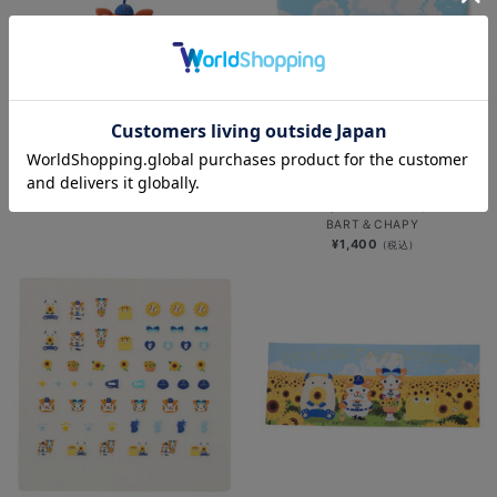
風鈴/DB.スターマン
再入荷
¥2,000
(税込)
ひまわり畑マスコットコンパクトミラ
ー/DB.スターマン＆DB.キララ＆
BART＆CHAPY
¥1,400
(税込)