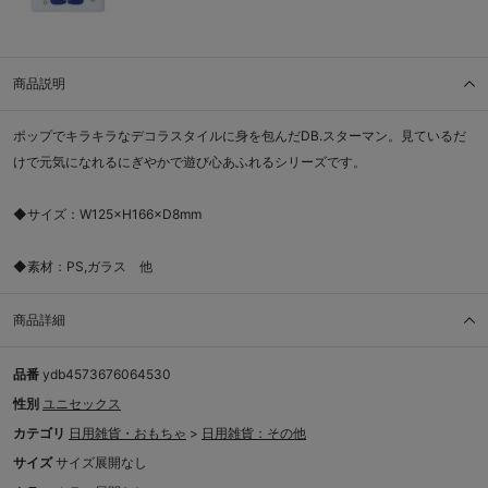
商品説明
ポップでキラキラなデコラスタイルに身を包んだDB.スターマン。見ているだ
けで元気になれるにぎやかで遊び心あふれるシリーズです。
◆サイズ：W125×H166×D8mm
◆素材：PS,ガラス 他
商品詳細
品番
ydb4573676064530
性別
ユニセックス
カテゴリ
日用雑貨・おもちゃ
>
日用雑貨：その他
サイズ
サイズ展開なし