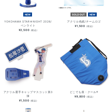
NEW
SOLD OUT
NEW
YOKOHAMA STAR☆NIGHT 2026/
アクリル色紙/チームロゴ
ペンライト
¥1,500
(税込)
¥2,500
(税込)
アクリル選手キャップマスコット第3
どこでも座・クール®
弾
¥9,800
(税込)
¥1,500
(税込)