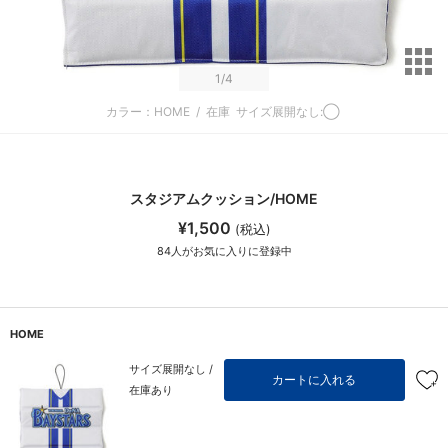
サ
1
/4
カラー：HOME
/
在庫
サイズ展開なし:◯
スタジアムクッション/HOME
¥1,500
(税込)
84
人がお気に入りに登録中
HOME
サイズ展開なし /
カートに入れる
在庫あり