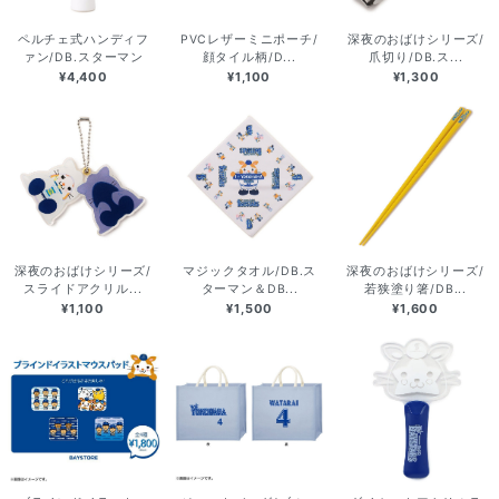
ペルチェ式ハンディフ
PVCレザーミニポーチ/
深夜のおばけシリーズ/
ァン/DB.スターマン
顔タイル柄/D...
爪切り/DB.ス...
¥4,400
¥1,100
¥1,300
深夜のおばけシリーズ/
マジックタオル/DB.ス
深夜のおばけシリーズ/
スライドアクリル...
ターマン＆DB...
若狭塗り箸/DB...
¥1,100
¥1,500
¥1,600