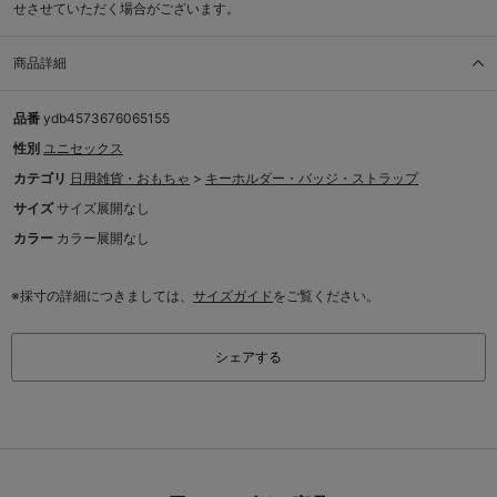
せさせていただく場合がございます。
商品詳細
品番
ydb4573676065155
性別
ユニセックス
カテゴリ
日用雑貨・おもちゃ
>
キーホルダー・バッジ・ストラップ
サイズ
サイズ展開なし
カラー
カラー展開なし
※採寸の詳細につきましては、
サイズガイド
をご覧ください。
シェアする