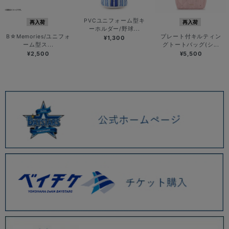
PVCユニフォーム型キ
再入荷
再入荷
ーホルダー/野球...
B☆Memories/ユニフォ
プレート付キルティン
¥1,300
ーム型ス...
グトートバッグ(シ...
¥2,500
¥5,500