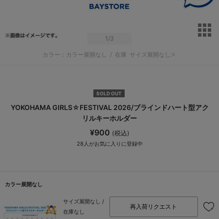
サ
1
/3
カラー：カラー展開なし
/
在庫
サイズ展開なし:☓
SOLD OUT
YOKOHAMA GIRLS☆FESTIVAL 2026/ブラインドハート型アク
リルキーホルダー
¥900
(税込)
28
人がお気に入りに登録中
カラー展開なし
サイズ展開なし /
再入荷リクエスト
在庫なし