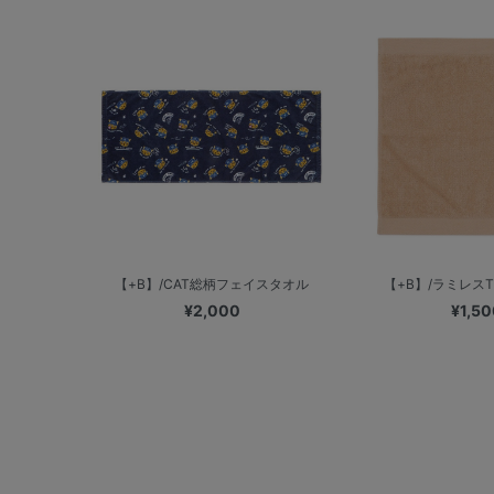
【+B】/CAT総柄フェイスタオル
【+B】/ラミレスThe 
¥2,000
¥1,50