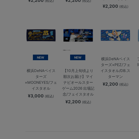
¥2,200
¥2,200
(税込)
(税込)
¥2,200
(税込)
NEW
NEW
横浜DeNAベイス
ターズ×PEZ/フェ
イスタオル/DB.ス
横浜DeNAベイス
【10月上旬頃より
ターマン
ターズ
順次お届け】マイ
×MOONEYES/フェ
ナビオールスター
¥2,200
(税込)
イスタオル
ゲーム2026 出場記
念/フェイスタオル
¥3,000
(税込)
¥2,200
(税込)