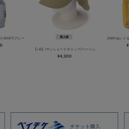
再入荷
/BART/グレー
2WAYぬいぐるみ
00
¥
【+B】/サンシェードキャップ/ベージュ
¥4,300