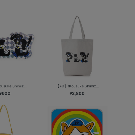
suke Shimiz...
【+B】/Kousuke Shimiz...
¥600
¥2,800