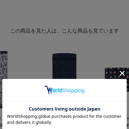
この商品を見た人は、こんな商品も見ています
ゴ/ジャガード...
【+B】/インディゴフェイスタオル
【+B】/P
00
¥1,800
¥