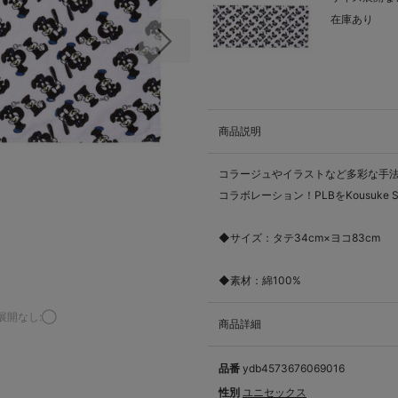
在庫あり
次の画像
商品説明
コラージュやイラストなど多彩な手法でグ
コラボレーション！PLBをKousuke
◆サイズ：タテ34cm×ヨコ83cm
◆素材：綿100%
展開なし:◯
商品詳細
品番
ydb4573676069016
性別
ユニセックス