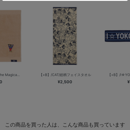
Magica...
【+B】/CAT/総柄フェイスタオル
【+B】/I☆YO
0
¥2,500
¥
この商品を買った人は、こんな商品も買っています