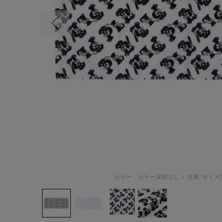
前の画像
カラー：カラー展開なし
/
在庫
サイズ