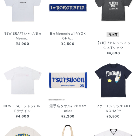
NEW ERA/Tシャツ/B☆
B☆Memories/I☆YOK
再入荷
Memo...
OHA...
【+B】/カレッジメッ
¥4,900
¥2,500
シュTシャツ
¥4,800
NEW ERA/Tシャツ/DRI
選手名タオル/B☆Mem
ファーTシャツ/BART
Pデザイン
ories
＆CHAPY
¥4,600
¥2,200
¥5,800