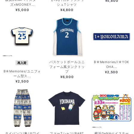
¥5,800
ズ×MOONEY...
シュTシャツ
¥5,000
¥4,800
バスケットボールユニ
B☆Memories/I☆YOK
再入荷
フォーム風タンクトッ
OHA...
B☆Memories/ユニフォ
プ
¥2,500
ーム型ス...
¥6,000
¥2,500
タイパンツ/象/ホワイ
ファーTシャツ/BART
横浜DeNAベイスター