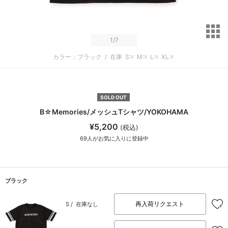
サ
1
/7
カラー：ブラック
/
在庫
S:☓
M:☓
L:☓
XL:☓
SOLD OUT
B☆Memories/メッシュTシャツ/YOKOHAMA
¥5,200
(税込)
69
人がお気に入りに登録中
ブラック
再入荷リクエスト
S /
在庫なし