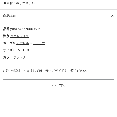
◆素材：ポリエステル
商品詳細
品番
ydb4573676069696
性別
ユニセックス
カテゴリ
アパレル
>
Ｔシャツ
サイズ
S
M
L
XL
カラー
ブラック
※採寸の詳細につきましては、
サイズガイド
をご覧ください。
シェアする