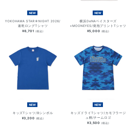
NEW
NEW
YOKOHAMA STAR☆NIGHT 2026/
横浜DeNAベイスターズ
速乾ロングTシャツ
×MOONEYES/発泡プリントTシャツ
¥6,701
¥5,000
(税込)
(税込)
NEW
NEW
キッズTシャツ/Bシンボル
キッズドライTシャツ/カモフラージ
ュ柄/チームロゴ
¥3,200
(税込)
¥3,500
(税込)