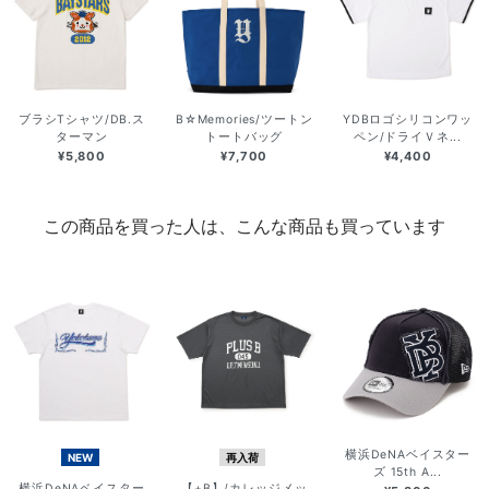
ブラシTシャツ/DB.ス
B☆Memories/ツートン
YDBロゴシリコンワッ
ターマン
トートバッグ
ペン/ドライＶネ...
¥5,800
¥7,700
¥4,400
この商品を買った人は、こんな商品も買っています
横浜DeNAベイスター
NEW
再入荷
ズ 15th A...
横浜DeNAベイスター
【+B】/カレッジメッ