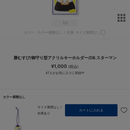
サ
1
/2
カラー：カラー展開なし
/
在庫
サイズ展開なし:◯
勝むすび/御守り型アクリルキーホルダー/DB.スターマン
¥1,000
(税込)
47
人がお気に入りに登録中
カラー展開なし
サイズ展開なし /
カートに入れる
在庫あり