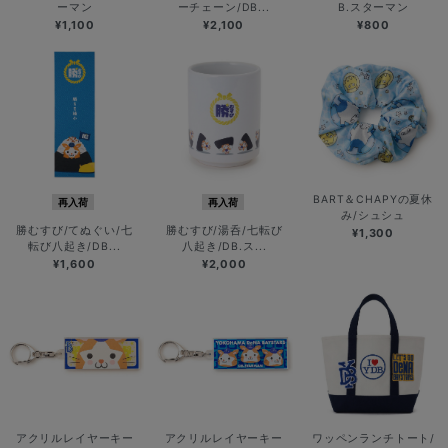
ーマン
ーチェーン/DB...
B.スターマン
¥1,100
¥2,100
¥800
BART＆CHAPYの夏休
再入荷
再入荷
み/シュシュ
勝むすび/てぬぐい/七
勝むすび/湯呑/七転び
¥1,300
転び八起き/DB...
八起き/DB.ス...
¥1,600
¥2,000
アクリルレイヤーキー
アクリルレイヤーキー
ワッペンランチトート/