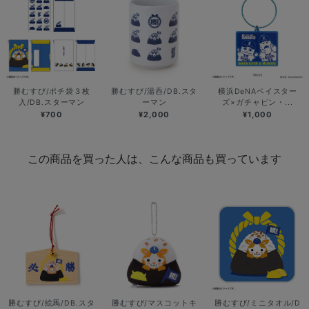
勝むすび/ポチ袋３枚
勝むすび/湯呑/DB.スタ
横浜DeNAベイスター
入/DB.スターマン
ーマン
ズ×ガチャピン・...
¥700
¥2,000
¥1,000
この商品を買った人は、こんな商品も買っています
勝むすび/絵馬/DB.スタ
勝むすび/マスコットキ
勝むすび/ミニタオル/D