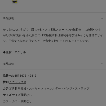
商品説明
かつおのおむすびで「勝ちをむすぶ」DB.スターマンの縁起物。しめ縄やさや
がた模様に願いを込め,身につけて応援すれば勝利を呼び込みそうな開運デザイ
ン。日常でも試合の日でもそっと背中を押してくれるアイテムです。
◆素材：アクリル
商品詳細
品番
ydb4573676142412
性別
ユニセックス
カテゴリ
日用雑貨・おもちゃ
>
キーホルダー・バッジ・ストラップ
サイズ
サイズ展開なし
カラー
カラー展開なし