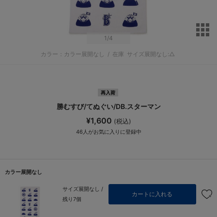
サ
1
/4
カラー：カラー展開なし
/
在庫
サイズ展開なし:△
再入荷
勝むすび/てぬぐい/DB.スターマン
¥1,600
(税込)
46
人がお気に入りに登録中
カラー展開なし
サイズ展開なし /
カートに入れる
残り7個