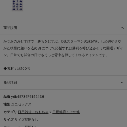
商品説明
かつおのおむすびで「勝ちをむすぶ」DB.スターマンの縁起物。しめ縄やさや
がた模様に願いを込め,身につけて応援すれば勝利を呼び込みそうな開運デザイ
ン。日常でも試合の日でもそっと背中を押してくれるアイテムです。
◆素材：綿100％
商品詳細
品番
ydb4573676142436
性別
ユニセックス
カテゴリ
日用雑貨・おもちゃ
>
日用雑貨：その他
サイズ
サイズ展開なし