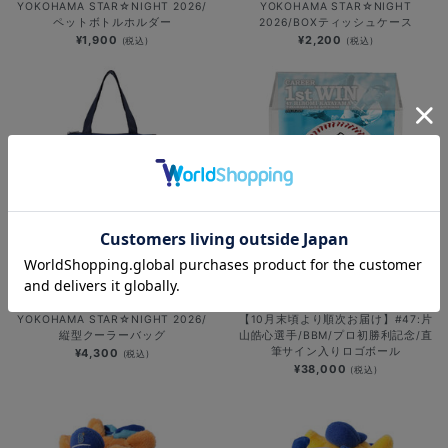
YOKOHAMA STAR☆NIGHT 2026/
YOKOHAMA STAR☆NIGHT
ペットボトルホルダー
2026/BOXティッシュケース
¥1,900
¥2,200
(税込)
(税込)
NEW
NEW
YOKOHAMA STAR☆NIGHT 2026/
【10月末頃より順次お届け】#47:片
縦型クーラーバッグ
山皓心選手/BBM/プロ初勝利記念/直
筆サイン入りロゴボール
¥4,300
(税込)
¥38,000
(税込)