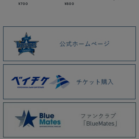
¥700
¥800