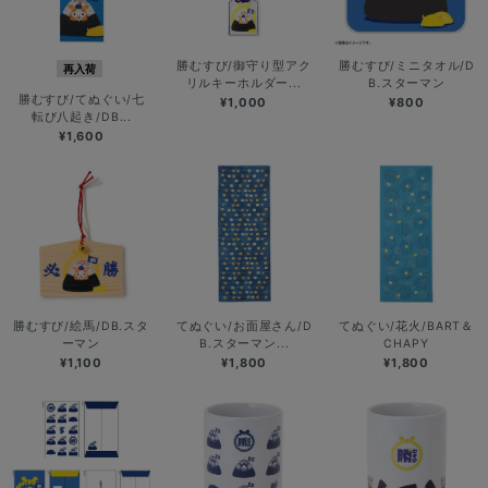
勝むすび/御守り型アク
勝むすび/ミニタオル/D
再入荷
リルキーホルダー...
B.スターマン
勝むすび/てぬぐい/七
¥1,000
¥800
転び八起き/DB...
¥1,600
勝むすび/絵馬/DB.スタ
てぬぐい/お面屋さん/D
てぬぐい/花火/BART＆
ーマン
B.スターマン...
CHAPY
¥1,100
¥1,800
¥1,800