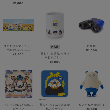
¥1,600
ひまわり畑マスコット
双眼鏡
再入荷
手ぬぐい/DB.ス...
¥4,000
勝むすび/湯呑/七転び
¥2,500
八起き/DB.ス...
¥2,000
マジックねんど/DB.ス
勝むすび/ミニタオル/D
ぬいぐるみ BART/S
ターマン
B.スターマン
¥3,300