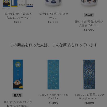
勝むすび/ポチ袋３枚
勝むすび/湯呑/DB.スタ
再入荷
入/DB.スターマン
ーマン
勝むすび/湯呑/七転び
¥700
¥2,000
八起き/DB.ス...
¥2,000
この商品を買った人は、こんな商品も買っています
てぬぐい/花火/BART＆
てぬぐい/お面屋さん/D
再入荷
CHAPY
B.スターマン...
勝むすび/てぬぐい/七
¥1,800
¥1,800
転び八起き/DB...