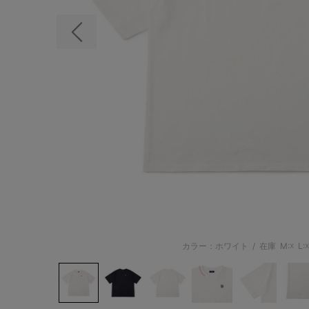
前の画像
カラー：ホワイト
/
在庫
M:☓
L:☓