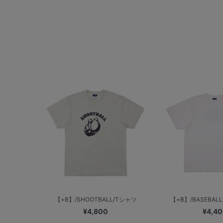
【+B】/SHOOTBALL/Tシャツ
【+B】/BASEBAL
¥4,800
¥4,4