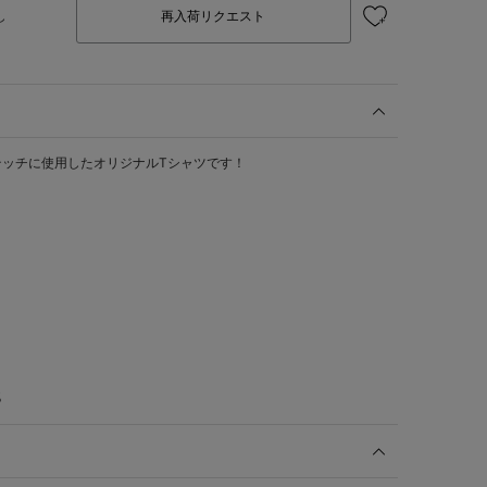
し
再入荷リクエスト
テッチに使用したオリジナルTシャツです！
%