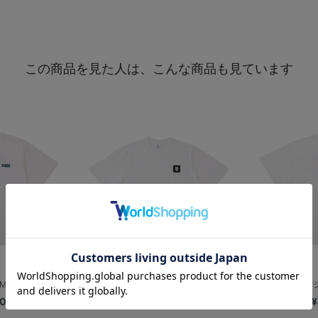
この商品を見た人は、こんな商品も見ています
LMAN/Tシャツ
YDBロゴシリコンワッペン/Ｔシャツ
【+B】/Tシ
00
¥4,400
¥