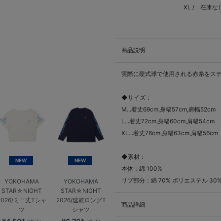
XL /
在庫な
商品説明
実際に硬式球で使用される赤糸をス
◆サイズ：
M...着丈69cm,身幅57cm,肩幅52cm
L...着丈72cm,身幅60cm,肩幅54cm
XL...着丈76cm,身幅63cm,肩幅56cm
◆素材：
NEW
NEW
本体：綿 100%
リブ部分：綿 70% ポリエステル 30
YOKOHAMA
YOKOHAMA
STAR☆NIGHT
STAR☆NIGHT
2026/ミニ丈Tシャ
2026/速乾ロングT
商品詳細
ツ
シャツ