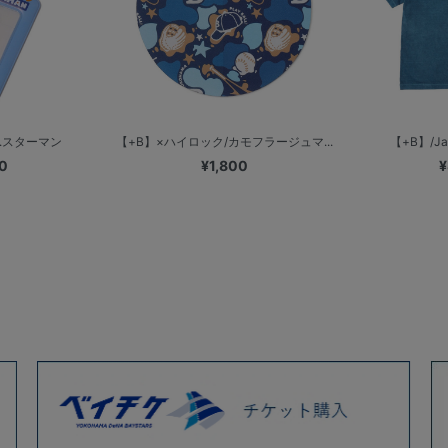
.スターマン
【+B】×ハイロック/カモフラージュマ...
【+B】/Jac
0
¥1,800
¥