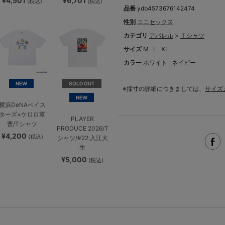
¥4,501
¥6,701
(税込)
(税込)
品番
ydb4573676142474
性別
ユニセックス
カテゴリ
アパレル
>
Ｔシャツ
サイズ
M
L
XL
カラー
ホワイト
ネイビー
NEW
SOLD OUT
※採寸の詳細につきましては、
サイズ
NEW
横浜DeNAベイス
ターズ×ケロロ軍
PLAYER
曹/Tシャツ
PRODUCE 2026/T
¥4,200
(税込)
シャツ/#22:入江大
生
¥5,000
(税込)