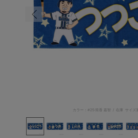
前の画像
カラー：#25:筒香 嘉智
/
在庫
サイズ