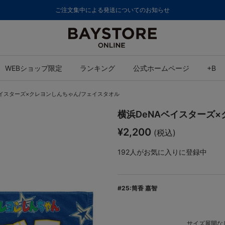
ご注文集中による発送についてのお知らせ
WEBショップ限定
ランキング
公式ホームページ
+B
ベイスターズ×クレヨンしんちゃん/フェイスタオル
横浜DeNAベイスターズ
¥2,200
(税込)
192
人がお気に入りに登録中
#25:筒香 嘉智
サイズ展開なし