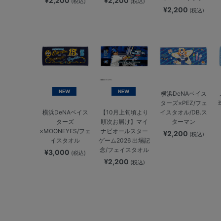
¥2,200
¥2,200
(税込)
(税込)
¥2,200
(税込)
NEW
NEW
横浜DeNAベイス
ターズ×PEZ/フェ
イスタオル/DB.ス
横浜DeNAベイス
【10月上旬頃より
ターマン
ターズ
順次お届け】マイ
×MOONEYES/フェ
ナビオールスター
¥2,200
(税込)
イスタオル
ゲーム2026 出場記
念/フェイスタオル
¥3,000
(税込)
¥2,200
(税込)