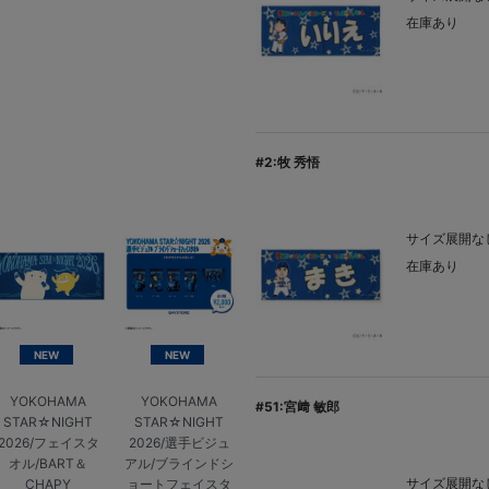
在庫あり
#2:牧 秀悟
サイズ展開なし
在庫あり
NEW
NEW
YOKOHAMA
YOKOHAMA
#51:宮﨑 敏郎
STAR☆NIGHT
STAR☆NIGHT
2026/フェイスタ
2026/選手ビジュ
オル/BART＆
アル/ブラインドシ
サイズ展開なし
CHAPY
ョートフェイスタ