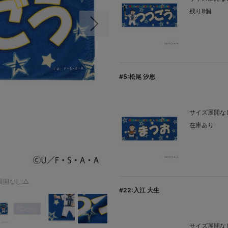
残り8個
次の画像
#5:松尾 汐恩
サイズ展開なし
在庫あり
展開なし:△
#22:入江 大生
サイズ展開なし