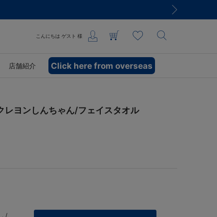
こんにちは
ゲスト
様
Click here from overseas
店舗紹介
×クレヨンしんちゃん/フェイスタオル
 /