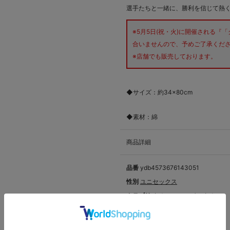
選手たちと一緒に、勝利を信じて熱
※5月5日(祝・火)に開催される
合いませんので、予めご了承くだ
※店舗でも販売しております。
◆サイズ：約34×80cm
◆素材：綿
商品詳細
品番
ydb4573676143051
性別
ユニセックス
カテゴリ
タオル
>
フェイスタオル
サイズ
サイズ展開なし
カラー
#25:筒香 嘉智
#5:松尾 汐恩