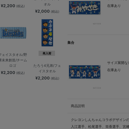
オル
¥2,200
在庫あり
(税込)
¥2,000
(税込)
集合
再入荷
フェイスタオル/野
球未来創造/チーム
サイズ展開なし
ロゴ
たろう4兄弟/フェ
在庫あり
イスタオル
¥2,200
(税込)
¥2,200
(税込)
商品説明
クレヨンしんちゃんコラボデザイン
入江選手、松尾選手、筒香選手、宮