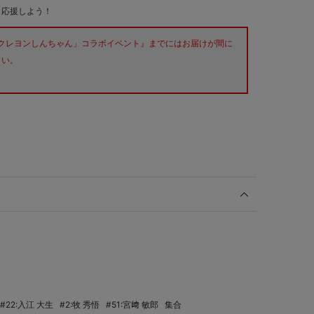
く応援しよう！
『「クレヨンしんちゃん」コラボイベント』までにはお届けが間に
さい。
#22:入江 大生
#2:牧 秀悟
#51:宮﨑 敏郎
集合