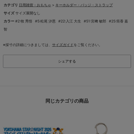
カテゴリ
日用雑貨・おもちゃ
>
キーホルダー・バッジ・ストラップ
サイズ
サイズ展開なし
カラー
#2:牧 秀悟
#5:松尾 汐恩
#22:入江 大生
#51:宮﨑 敏郎
#25:筒香 嘉
智
※採寸の詳細につきましては、
サイズガイド
をご覧ください。
シェアする
同じカテゴリの商品