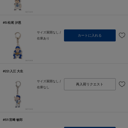
#5:松尾 汐恩
サイズ展開なし /
カートに入れる
在庫あり
#22:入江 大生
サイズ展開なし /
再入荷リクエスト
在庫なし
#51:宮﨑 敏郎