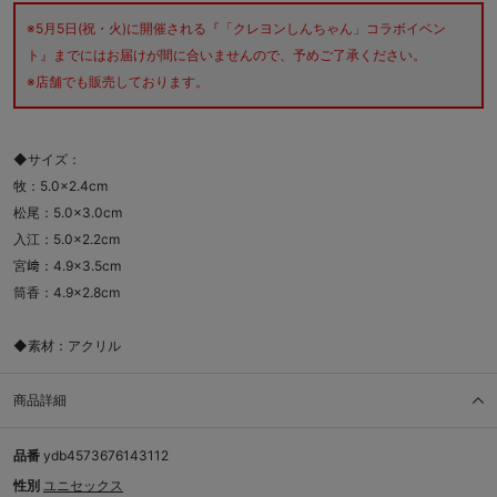
※5月5日(祝・火)に開催される『「クレヨンしんちゃん」コラボイベン
ト』までにはお届けが間に合いませんので、予めご了承ください。
※店舗でも販売しております。
◆サイズ：
牧：5.0×2.4cm
松尾：5.0×3.0cm
入江：5.0×2.2cm
宮﨑：4.9×3.5cm
筒香：4.9×2.8cm
◆素材：アクリル
商品詳細
品番
ydb4573676143112
性別
ユニセックス