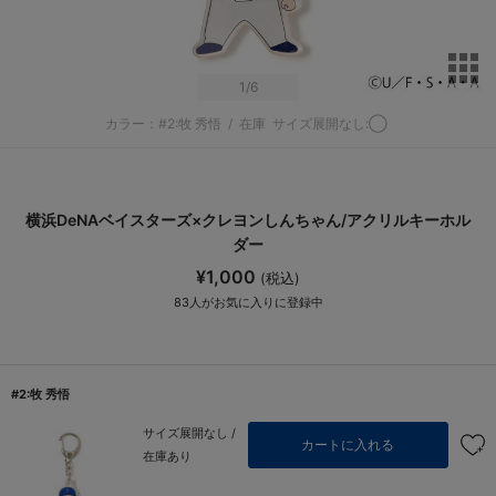
サ
1
/6
カラー：#2:牧 秀悟
/
在庫
サイズ展開なし:◯
横浜DeNAベイスターズ×クレヨンしんちゃん/アクリルキーホル
ダー
¥1,000
(税込)
83
人がお気に入りに登録中
#2:牧 秀悟
サイズ展開なし /
カートに入れる
在庫あり