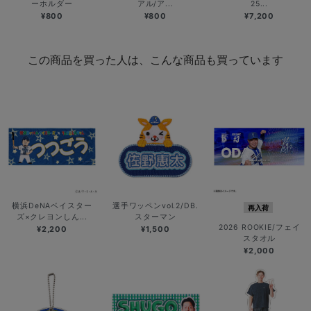
ーホルダー
アル/ア...
25...
¥800
¥800
¥7,200
この商品を買った人は、こんな商品も買っています
横浜DeNAベイスター
選手ワッペンvol.2/DB.
再入荷
ズ×クレヨンしん...
スターマン
2026 ROOKIE/フェイ
¥2,200
¥1,500
スタオル
¥2,000