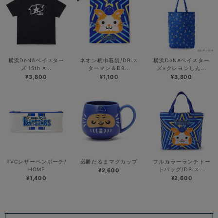
横浜DeNAベイスター
ネオン柄巾着袋/DB.ス
横浜DeNAベイスター
ズ 15th A...
ターマン＆DB...
ズ×クレヨンしん...
¥3,800
¥1,100
¥3,800
PVCレザーペンポーチ/
必勝だるまマグカップ
フルカラーランチトー
HOME
トバッグ/DB.ス...
¥2,600
¥1,400
¥2,600