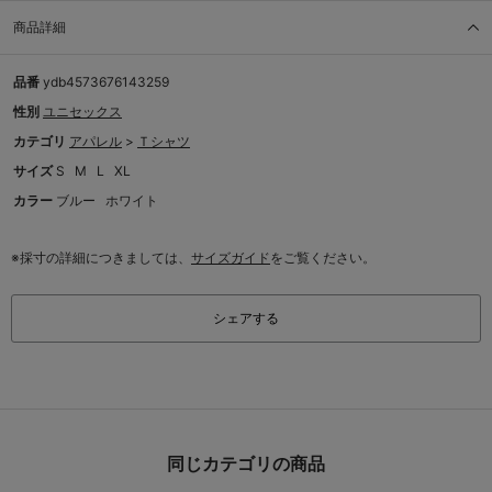
商品詳細
品番
ydb4573676143259
性別
ユニセックス
カテゴリ
アパレル
>
Ｔシャツ
サイズ
S
M
L
XL
カラー
ブルー
ホワイト
※採寸の詳細につきましては、
サイズガイド
をご覧ください。
シェアする
同じカテゴリの商品