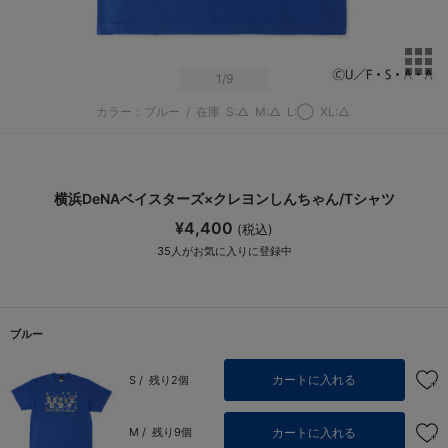
サ
1
/9
カラー：ブルー
/
在庫
S:△
M:△
L:◯
XL:△
横浜DeNAベイスターズ×クレヨンしんちゃん/Tシャツ
¥4,400
(税込)
35
人がお気に入りに登録中
ブルー
カートに入れる
S /
残り2個
カートに入れる
M /
残り9個