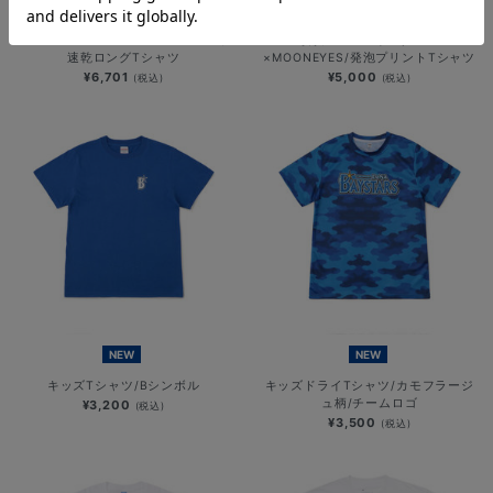
NEW
NEW
YOKOHAMA STAR☆NIGHT 2026/
横浜DeNAベイスターズ
速乾ロングTシャツ
×MOONEYES/発泡プリントTシャツ
¥6,701
¥5,000
(税込)
(税込)
NEW
NEW
キッズTシャツ/Bシンボル
キッズドライTシャツ/カモフラージ
ュ柄/チームロゴ
¥3,200
(税込)
¥3,500
(税込)