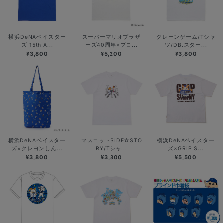
横浜DeNAベイスター
スーパーマリオブラザ
クレーンゲーム/Tシャ
ズ 15th A...
ーズ40周年×プロ...
ツ/DB.スター...
¥3,800
¥5,200
¥3,800
横浜DeNAベイスター
マスコットSIDE☆STO
横浜DeNAベイスター
ズ×クレヨンしん...
RY/Tシャ...
ズ×GRIP S...
¥3,800
¥3,800
¥5,500