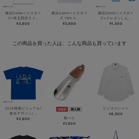
横浜DeNAベイスター
横浜DeNAベイスター
横浜DeNAベイスター
ズ×埼玉西武ライ...
ズ 15th A...
ズ×クレヨンしん...
¥3,800
¥3,800
¥1,300
この商品を買った人は、こんな商品も買っています
2026開幕ビジュアル/
ビジネスシャツ
SALE
再入荷
集合デザイン/...
¥8,000
靴べら
¥3,800
¥1,800