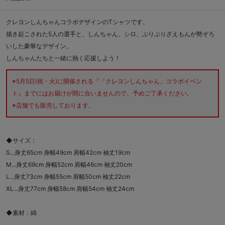
クレヨンしんちゃんコラボデザインのTシャツです。
描き起こされた5人の選手と、しんちゃん、シロ、ぶりぶりざえもんが勢ぞろ
いした豪華なデザイン。
しんちゃんたちと一緒に熱く応援しよう！
※5月5日(祝・火)に開催される『「クレヨンしんちゃん」コラボイベン
ト』までにはお届けが間に合いませんので、予めご了承ください。
※店舗でも販売しております。
◆サイズ：
S...身丈65cm 身幅49cm 肩幅42cm 袖丈19cm
M...身丈69cm 身幅52cm 肩幅46cm 袖丈20cm
L...身丈73cm 身幅55cm 肩幅50cm 袖丈22cm
XL...身丈77cm 身幅58cm 肩幅54cm 袖丈24cm
◆素材：綿