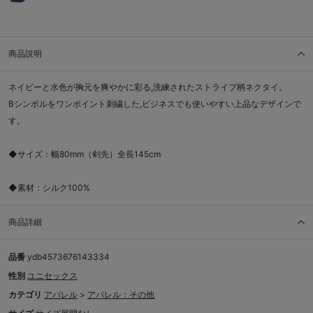
商品説明
ネイビーと水色が胸元を爽やかに彩る,洗練されたストライプ柄ネクタイ。
Bシンボルをワンポイント刺繍した,ビジネスでも使いやすい上品なデザインで
す。
◆サイズ：幅80mm（剣先）全長145cm
◆素材：シルク100%
商品詳細
品番
ydb4573676143334
性別
ユニセックス
カテゴリ
アパレル
>
アパレル：その他