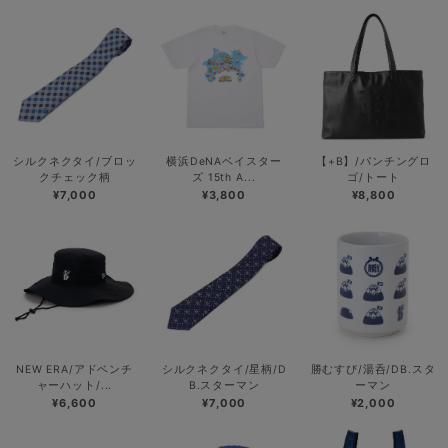
シルクネクタイ/ブロッ
横浜DeNAベイスター
【+B】/パンチングロ
クチェック柄
ズ 15th A...
ゴ/トート
¥7,000
¥3,800
¥8,800
NEW ERA/アドベンチ
シルクネクタイ/星柄/D
勝むすび/湯呑/DB.スタ
ャーハット/...
B.スターマン
ーマン
¥6,600
¥7,000
¥2,000