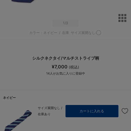
サ
1
/3
カラー：ネイビー
/
在庫
サイズ展開なし:◯
シルクネクタイ/マルチストライプ柄
¥7,000
(税込)
14
人がお気に入りに登録中
ネイビー
サイズ展開なし /
カートに入れる
在庫あり