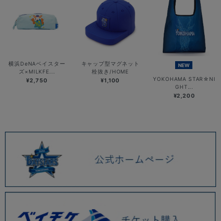
横浜DeNAベイスター
キャップ型マグネット
NEW
ズ×MILKFE...
栓抜き/HOME
YOKOHAMA STAR☆NI
¥2,750
¥1,100
GHT...
¥2,200