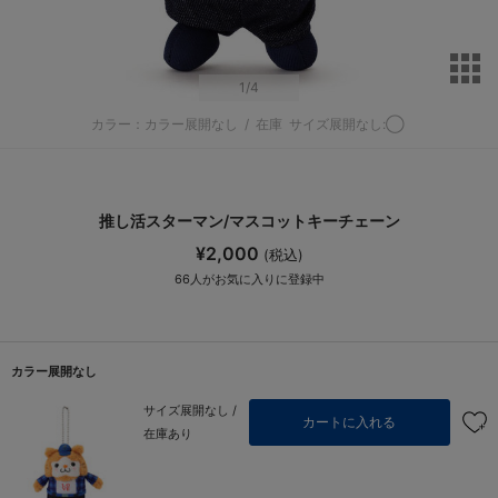
サ
1
/4
カラー：カラー展開なし
/
在庫
サイズ展開なし:◯
推し活スターマン/マスコットキーチェーン
¥2,000
(税込)
66
人がお気に入りに登録中
カラー展開なし
サイズ展開なし /
カートに入れる
在庫あり