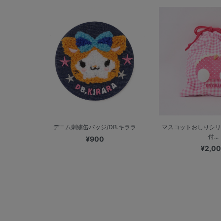
デニム刺繍缶バッジ/DB.キララ
マスコットおしりシリ
付...
¥900
¥2,0