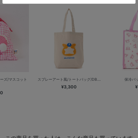
ーズ/マスコット
スプレーアート風/トートバッグ/DB....
保冷バッ
¥3,300
¥
00