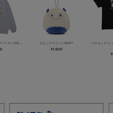
ーカー/DB....
だんごマスコット/BART
マスコットTシ
00
¥1,900
¥