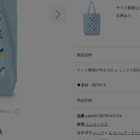
サイズ展開なし
在庫あり
次の画像
商品説明
ドット模様の中からひょっこりと顔
◆素材：綿100％
商品詳細
展開なし:◯
品番
ydb4573676143709
性別
ユニセックス
カテゴリ
バッグ
>
エコバッグ・トー