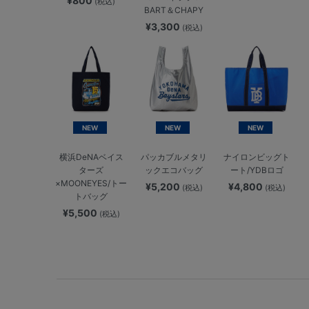
¥800
(税込)
BART＆CHAPY
¥3,300
(税込)
NEW
NEW
NEW
横浜DeNAベイス
パッカブルメタリ
ナイロンビッグト
ターズ
ックエコバッグ
ート/YDBロゴ
×MOONEYES/トー
¥5,200
¥4,800
(税込)
(税込)
トバッグ
¥5,500
(税込)