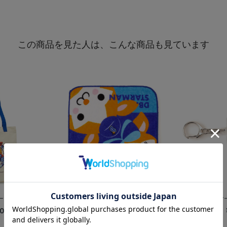
この商品を見た人は、こんな商品も見ています
×MILKFE...
ミニタオル/DB.スターマン＆DB.キララ
アクリルレイヤーキ
00
¥800