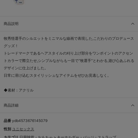
商品説明
牧秀悟選手のシルエットをミニマルな線画で表現した,こだわりのプロデュース
グッズ！
トレードマークであるヘアスタイルの刈り上げ部分をワンポイントのアクセン
トカラーで際立たせ,シンプルながらも一目で“牧選手"とわかる,遊び心あふれる
デザインに仕上げました。
日常に溶け込むスタイリッシュなアイテムをぜひお見逃しなく。
◆素材：アクリル
商品詳細
品番
ydb4573676145079
性別
ユニセックス
カテゴリ
日用雑貨・おもちゃ
>
キーホルダー・バッジ・ストラップ