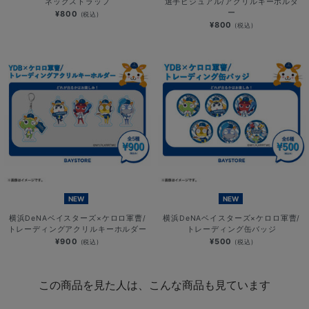
ネックストラップ
選手ビジュアル/アクリルキーホルダ
ー
¥800
(税込)
¥800
(税込)
NEW
NEW
横浜DeNAベイスターズ×ケロロ軍曹/
横浜DeNAベイスターズ×ケロロ軍曹/
トレーディングアクリルキーホルダー
トレーディング缶バッジ
¥900
¥500
(税込)
(税込)
この商品を見た人は、こんな商品も見ています