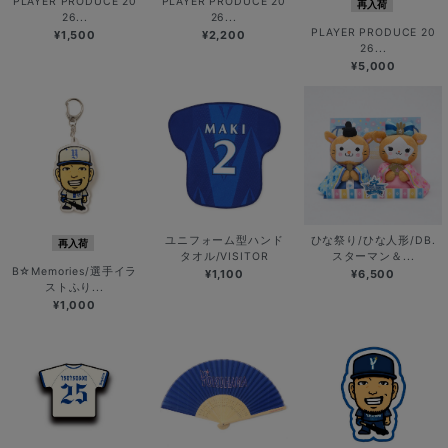
PLAYER PRODUCE 20
PLAYER PRODUCE 20
再入荷
26...
26...
PLAYER PRODUCE 20
¥1,500
¥2,200
26...
¥5,000
ユニフォーム型ハンド
ひな祭り/ひな人形/DB.
再入荷
タオル/VISITOR
スターマン＆...
B☆Memories/選手イラ
¥1,100
¥6,500
ストふり...
¥1,000