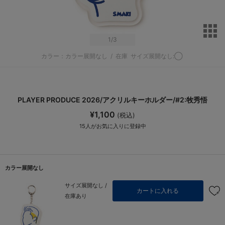
サ
1
/3
カラー：カラー展開なし
/
在庫
サイズ展開なし:◯
PLAYER PRODUCE 2026/アクリルキーホルダー/#2:牧秀悟
¥1,100
(税込)
15
人がお気に入りに登録中
カラー展開なし
サイズ展開なし /
カートに入れる
在庫あり