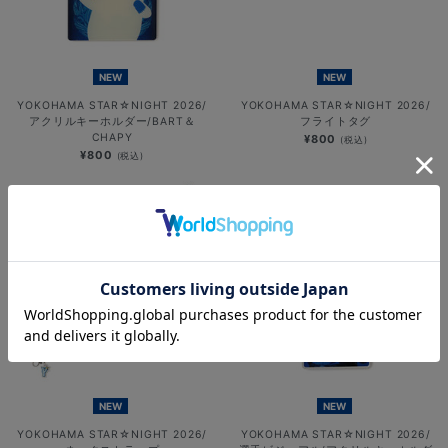
NEW
NEW
YOKOHAMA STAR☆NIGHT 2026/
YOKOHAMA STAR☆NIGHT 2026/
アクリルキーホルダー/BART＆
フライトタグ
CHAPY
¥800
(税込)
¥800
(税込)
NEW
NEW
YOKOHAMA STAR☆NIGHT 2026/
YOKOHAMA STAR☆NIGHT 2026/