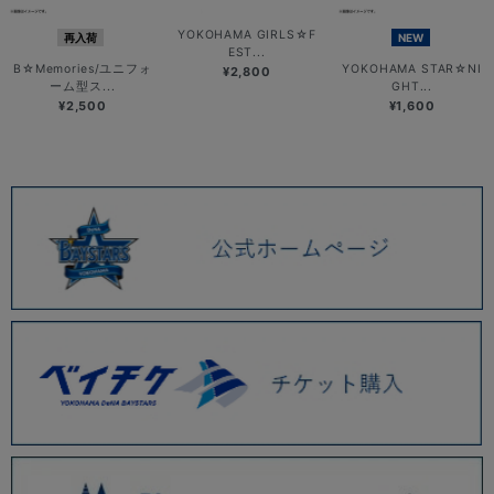
YOKOHAMA GIRLS☆F
再入荷
NEW
EST...
B☆Memories/ユニフォ
YOKOHAMA STAR☆NI
¥2,800
ーム型ス...
GHT...
¥2,500
¥1,600