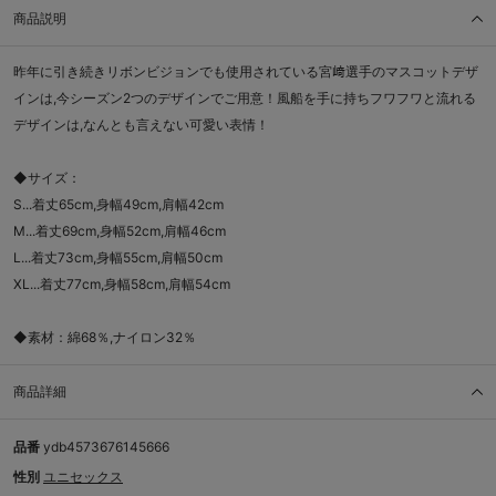
商品説明
昨年に引き続きリボンビジョンでも使用されている宮﨑選手のマスコットデザ
インは,今シーズン2つのデザインでご用意！風船を手に持ちフワフワと流れる
デザインは,なんとも言えない可愛い表情！
◆サイズ：
S...着丈65cm,身幅49cm,肩幅42cm
M...着丈69cm,身幅52cm,肩幅46cm
L...着丈73cm,身幅55cm,肩幅50cm
XL...着丈77cm,身幅58cm,肩幅54cm
◆素材：綿68％,ナイロン32％
商品詳細
品番
ydb4573676145666
性別
ユニセックス