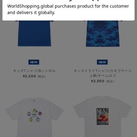
NEW
NEW
キッズTシャツ/Bシンボル
キッズドライTシャツ/カモフラージ
ュ柄/チームロゴ
¥3,200
(税込)
¥3,500
(税込)