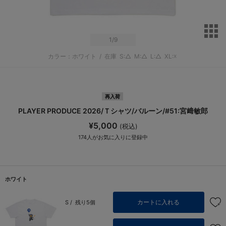
サ
1
/9
カラー：ホワイト
/
在庫
S:△
M:△
L:△
XL:☓
再入荷
PLAYER PRODUCE 2026/Ｔシャツ/バルーン/#51:宮﨑敏郎
¥5,000
(税込)
174
人がお気に入りに登録中
ホワイト
カートに入れる
S /
残り5個