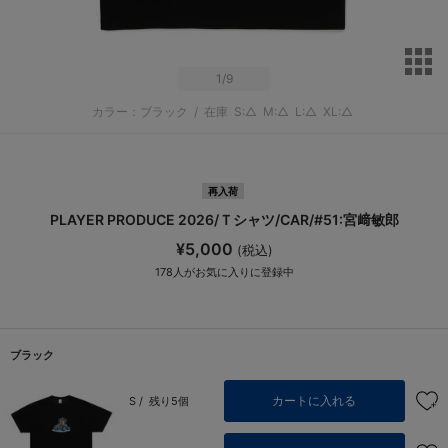
サ
1
/9
カラー：ブラック
/
在庫
S:△
M:△
L:△
XL:△
再入荷
PLAYER PRODUCE 2026/Ｔシャツ/CAR/#51:宮﨑敏郎
¥5,000
(税込)
178
人がお気に入りに登録中
ブラック
カートに入れる
S /
残り5個