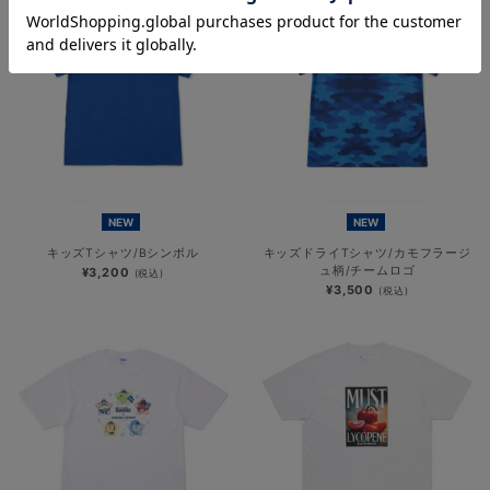
NEW
NEW
キッズTシャツ/Bシンボル
キッズドライTシャツ/カモフラージ
ュ柄/チームロゴ
¥3,200
(税込)
¥3,500
(税込)