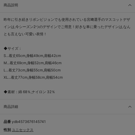
商品説明
昨年に引き続きリボンビジョンでも使用されている宮﨑選手のマスコットデザ
インは,今シーズン2つのデザインでご用意！好きな車に乗ったデザインは,なん
とも言えない可愛い表情！
◆サイズ：
S...着丈65cm,身幅49cm,肩幅42cm
M...着丈69cm,身幅52cm,肩幅46cm
L...着丈73cm,身幅55cm,肩幅50cm
XL...着丈77cm,身幅58cm,肩幅54cm
◆素材：綿 68％,ナイロン 32％
商品詳細
品番
ydb4573676145741
性別
ユニセックス