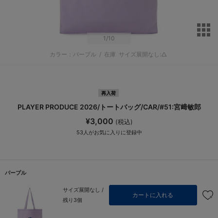
サ
1
/10
カラー：パープル
/
在庫
サイズ展開なし:△
再入荷
PLAYER PRODUCE 2026/トートバッグ/CAR/#51:宮﨑敏郎
¥3,000
(税込)
53
人がお気に入りに登録中
パープル
サイズ展開なし /
カートに入れる
残り3個