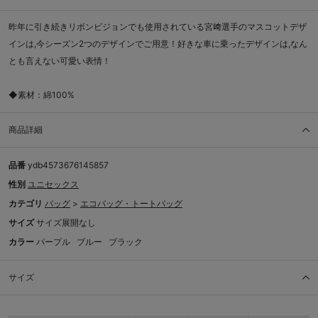
昨年に引き続きリボンビジョンでも使用されている宮﨑選手のマスコットデザ
インは,今シーズン2つのデザインでご用意！好きな車に乗ったデザインは,なん
とも言えない可愛い表情！
◆素材：綿100%
商品詳細
品番
ydb4573676145857
性別
ユニセックス
カテゴリ
バッグ
>
エコバッグ・トートバッグ
サイズ
サイズ展開なし
カラー
パープル
ブルー
ブラック
サイズ