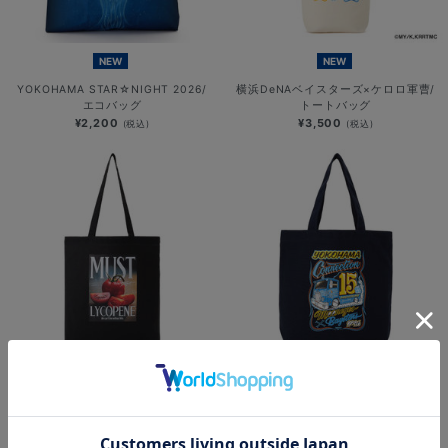
NEW
NEW
YOKOHAMA STAR☆NIGHT 2026/
横浜DeNAベイスターズ×ケロロ軍曹/
エコバッグ
トートバッグ
¥2,200
¥3,500
(税込)
(税込)
SOLD OUT
NEW
NEW
PLAYER PRODUCE 2026/トートバ
横浜DeNAベイスターズ
ッグ/#22:入江大生
×MOONEYES/トートバッグ
¥3,000
¥5,500
(税込)
(税込)