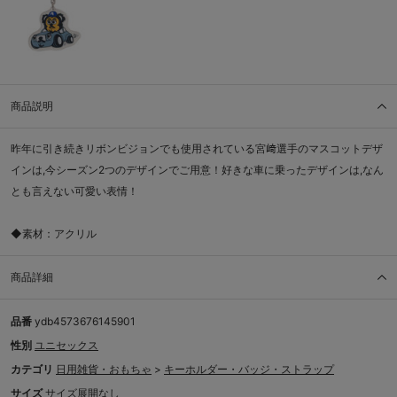
商品説明
昨年に引き続きリボンビジョンでも使用されている宮﨑選手のマスコットデザ
インは,今シーズン2つのデザインでご用意！好きな車に乗ったデザインは,なん
とも言えない可愛い表情！
◆素材：アクリル
商品詳細
品番
ydb4573676145901
性別
ユニセックス
カテゴリ
日用雑貨・おもちゃ
>
キーホルダー・バッジ・ストラップ
サイズ
サイズ展開なし