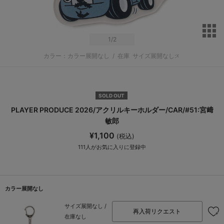
サ
1
/2
カラー：カラー展開なし
/
在庫
サイズ展開なし:☓
SOLD OUT
PLAYER PRODUCE 2026/アクリルキーホルダー/CAR/#51:宮﨑
敏郎
¥1,100
(税込)
111
人がお気に入りに登録中
カラー展開なし
サイズ展開なし /
再入荷リクエスト
在庫なし