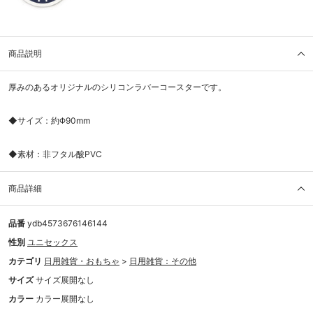
商品説明
厚みのあるオリジナルのシリコンラバーコースターです。
◆サイズ：約Φ90mm
◆素材：非フタル酸PVC
商品詳細
品番
ydb4573676146144
性別
ユニセックス
カテゴリ
日用雑貨・おもちゃ
>
日用雑貨：その他
サイズ
サイズ展開なし
カラー
カラー展開なし