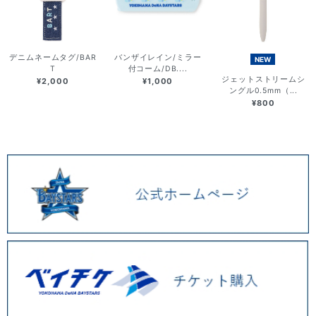
デニムネームタグ/BAR
バンザイレイン/ミラー
NEW
T
付コーム/DB....
ジェットストリームシ
¥2,000
¥1,000
ングル0.5mm（...
¥800