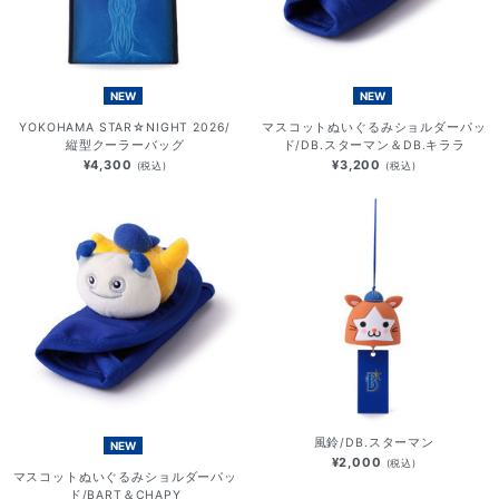
NEW
NEW
YOKOHAMA STAR☆NIGHT 2026/
マスコットぬいぐるみショルダーパッ
縦型クーラーバッグ
ド/DB.スターマン＆DB.キララ
¥4,300
¥3,200
(税込)
(税込)
風鈴/DB.スターマン
NEW
¥2,000
(税込)
マスコットぬいぐるみショルダーパッ
ド/BART＆CHAPY