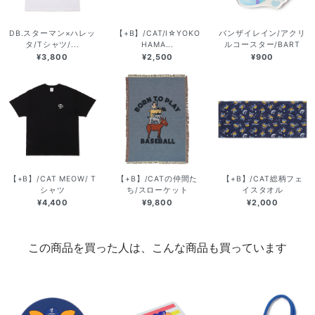
DB.スターマン×ハレッ
【+B】/CAT/I☆YOKO
バンザイレイン/アクリ
タ/Tシャツ/...
HAMA...
ルコースター/BART
¥3,800
¥2,500
¥900
【+B】/CAT MEOW/ T
【+B】/CATの仲間た
【+B】/CAT総柄フェ
シャツ
ち/スローケット
イスタオル
¥4,400
¥9,800
¥2,000
この商品を買った人は、こんな商品も買っています