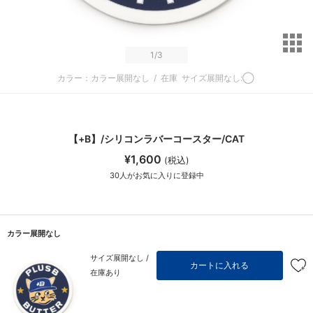
サ
1
/3
カラー：カラー展開なし
/
在庫
サイズ展開なし:◯
【+B】/シリコンラバーコースター/CAT
¥1,600
(税込)
30
人がお気に入りに登録中
カラー展開なし
サイズ展開なし /
カートに入れる
在庫あり