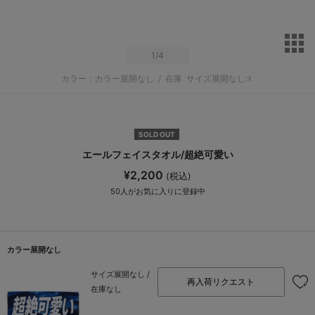
サ
1
/4
カラー：カラー展開なし
/
在庫
サイズ展開なし:☓
SOLD OUT
エールフェイスタオル/超絶可愛い
¥2,200
(税込)
50
人がお気に入りに登録中
カラー展開なし
サイズ展開なし /
再入荷リクエスト
在庫なし