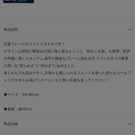
商品説明
応援フレーズのフェイスタオルです！
デザインは球団に馴染みの深い海と星をヒントに「煌めく水面」を採用。歓声
や声援に湧くスタジアム,選手の懸命なプレーに流れる汗,ファンの方々の希望
の想いを"揺らめき"と"煌めき"に込めました。
遠くからでも読みやすく,力強さも感じられるフォントを使った新たなエールフ
ェイスタオルを掲げて,チームへより熱い応援を送ってください！
◆サイズ：34×80cm
◆素材：綿100％
商品詳細