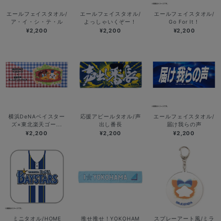
エールフェイスタオル/
エールフェイスタオル/
エールフェイスタオル/
ア・イ・シ・テ・ル
よっしゃいくぞー！
Go For It！
¥2,200
¥2,200
¥2,200
横浜DeNAベイスター
応援アピールタオル/声
エールフェイスタオル/
ズ×東北楽天ゴー...
出し番長
届け我らの声
¥2,200
¥2,200
¥2,200
ミニタオル/HOME
推せ推せ！YOKOHAM
スプレーアート風/ミラ