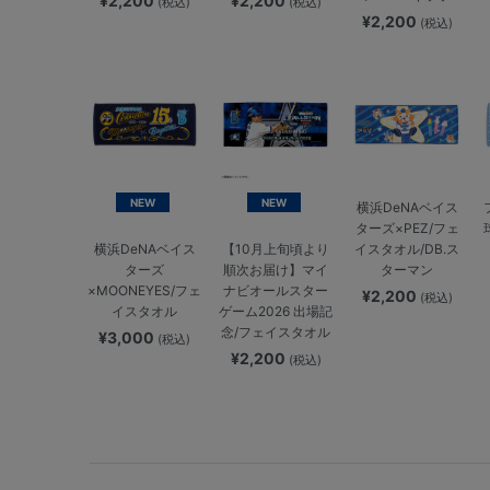
¥2,200
¥2,200
(税込)
(税込)
¥2,200
(税込)
NEW
NEW
横浜DeNAベイス
ターズ×PEZ/フェ
イスタオル/DB.ス
横浜DeNAベイス
【10月上旬頃より
ターマン
ターズ
順次お届け】マイ
×MOONEYES/フェ
ナビオールスター
¥2,200
(税込)
イスタオル
ゲーム2026 出場記
念/フェイスタオル
¥3,000
(税込)
¥2,200
(税込)