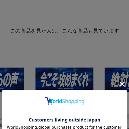
この商品を見た人は、こんな商品も見ています
ル/届け我らの声
エールフェイスタオル/今こそ攻めまくれ
00
¥2,200