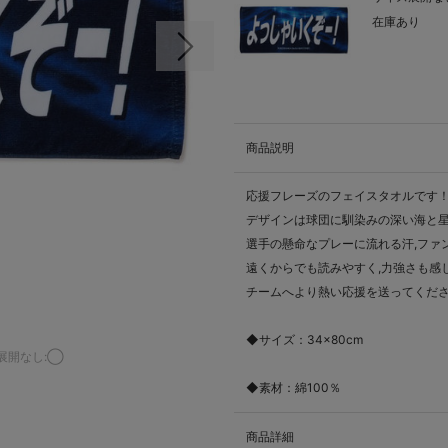
在庫あり
次の画像
商品説明
応援フレーズのフェイスタオルです
デザインは球団に馴染みの深い海と星
選手の懸命なプレーに流れる汗,ファン
遠くからでも読みやすく,力強さも感
チームへより熱い応援を送ってくだ
◆サイズ：34×80cm
展開なし:◯
◆素材：綿100％
商品詳細