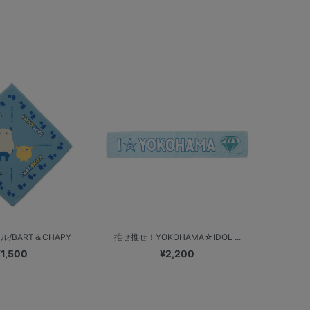
/BART＆CHAPY
推せ推せ！YOKOHAMA☆IDOL ...
¥1,500
¥2,200