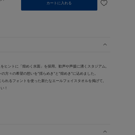
カートに入れる
！
をヒントに「煌めく水面」を採用。歓声や声援に湧くスタジアム,
の方々の希望の想いを"揺らめき"と"煌めき"に込めました。
じられるフォントを使った新たなエールフェイスタオルを掲げて,
さい！