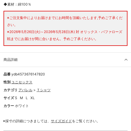
◆素材：綿100％
※ご注文集中によりお届けまでにお時間を頂戴いたします,予めご了承くだ
さい。
※2026年5月26日(火)～2026年5月28日(木) 対 オリックス・バファローズ
戦までにお届けが間に合いません。予めご了承ください。
商品詳細
品番
ydb4573676147820
性別
ユニセックス
カテゴリ
アパレル
>
Ｔシャツ
サイズ
S
M
L
XL
カラー
ホワイト
※採寸の詳細につきましては、
サイズガイド
をご覧ください。