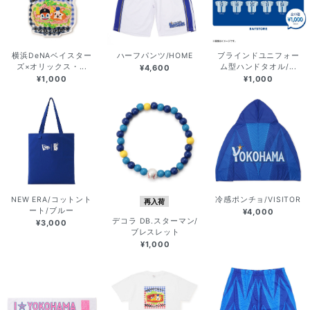
横浜DeNAベイスター
ハーフパンツ/HOME
ブラインドユニフォー
ズ×オリックス・...
ム型ハンドタオル/...
¥4,600
¥1,000
¥1,000
NEW ERA/コットント
冷感ポンチョ/VISITOR
再入荷
ート/ブルー
¥4,000
デコラ DB.スターマン/
¥3,000
ブレスレット
¥1,000