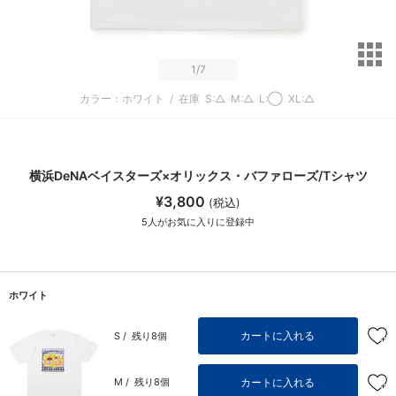
サ
1
/7
カラー：ホワイト
/
在庫
S:△
M:△
L:◯
XL:△
横浜DeNAベイスターズ×オリックス・バファローズ/Tシャツ
¥3,800
(税込)
5
人がお気に入りに登録中
ホワイト
カートに入れる
S /
残り8個
カートに入れる
M /
残り8個