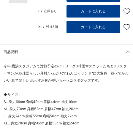
カートに入れる
L /
在庫あり
カートに入れる
XL /
残り8個
商品説明
今年,横浜スタジアムで対戦予定のパ・リーグ3球団マスコットたちとDB.スタ
ーマンが,各球団らしい具材たっぷりの“わんぱくサンド"に大変身！並べてかわ
いい,見て楽しい,思わずお腹が空いちゃうコラボグッズです。
◆サイズ：
S...身丈66cm 身幅49cm 肩幅44cm 袖丈19cm
M...身丈70cm 身幅52cm 肩幅47cm 袖丈20cm
L...身丈74cm 身幅55cm 肩幅50cm 袖丈22cm
XL...身丈78cm 身幅58cm 肩幅53cm 袖丈24cm