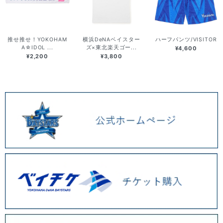
推せ推せ！YOKOHAM
横浜DeNAベイスター
ハーフパンツ/VISITOR
A☆IDOL ...
ズ×東北楽天ゴー...
¥4,600
¥2,200
¥3,800