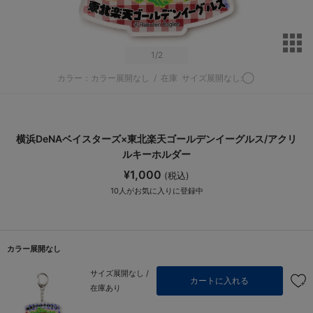
サ
1
/2
カラー：カラー展開なし
/
在庫
サイズ展開なし:◯
横浜DeNAベイスターズ×東北楽天ゴールデンイーグルス/アクリ
ルキーホルダー
¥1,000
(税込)
10
人がお気に入りに登録中
カラー展開なし
サイズ展開なし /
カートに入れる
在庫あり