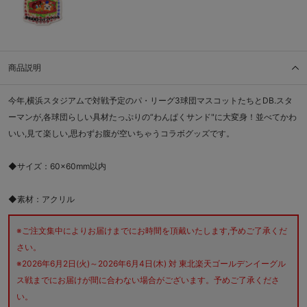
商品説明
今年,横浜スタジアムで対戦予定のパ・リーグ3球団マスコットたちとDB.スタ
ーマンが,各球団らしい具材たっぷりの“わんぱくサンド"に大変身！並べてかわ
いい,見て楽しい,思わずお腹が空いちゃうコラボグッズです。
◆サイズ：60×60mm以内
◆素材：アクリル
※ご注文集中によりお届けまでにお時間を頂戴いたします,予めご了承くだ
さい。
※2026年6月2日(火)～2026年6月4日(木) 対 東北楽天ゴールデンイーグル
ス戦までにお届けが間に合わない場合がございます。予めご了承くださ
い。