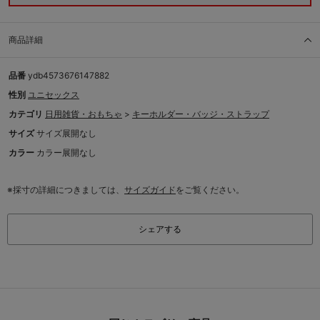
商品詳細
品番
ydb4573676147882
性別
ユニセックス
カテゴリ
日用雑貨・おもちゃ
>
キーホルダー・バッジ・ストラップ
サイズ
サイズ展開なし
カラー
カラー展開なし
※採寸の詳細につきましては、
サイズガイド
をご覧ください。
シェアする