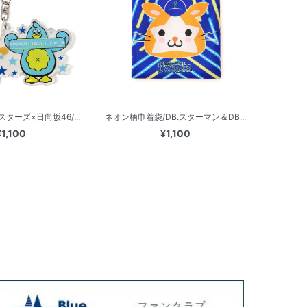
ターズ×日向坂46/...
ネオン柄巾着袋/DB.スターマン＆DB...
¥1,100
¥1,100