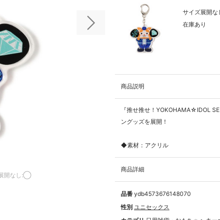
サイズ展開なし
在庫あり
次の画像
商品説明
『推せ推せ！YOKOHAMA☆IDOL S
ングッズを展開！
◆素材：アクリル
商品詳細
展開なし:◯
品番
ydb4573676148070
性別
ユニセックス