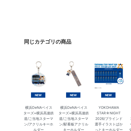
同じカテゴリの商品
NEW
NEW
NEW
横浜DeNAベイス
横浜DeNAベイス
YOKOHAMA
ターズ×横浜高速鉄
ターズ×横浜高速鉄
STAR☆NIGHT
道/ご当地スターマ
道/ご当地スターマ
2026/ブラインド
ン/アクリルキーホ
ン/駅看板アクリル
選手イラストぱか
ルダー
キーホルダー
っとキーホルダー