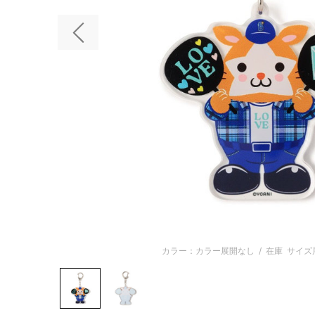
前の画像
カラー：カラー展開なし
/
在庫
サイズ