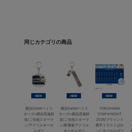
同じカテゴリの商品
NEW
NEW
NEW
横浜DeNAベイス
横浜DeNAベイス
YOKOHAMA
ターズ×横浜高速鉄
ターズ×横浜高速鉄
STAR☆NIGHT
道/ご当地スターマ
道/ご当地スターマ
2026/ブラインド
ン/アクリルキーホ
ン/駅看板アクリル
選手イラストぱか
ルダー
キーホルダー
っとキーホルダー