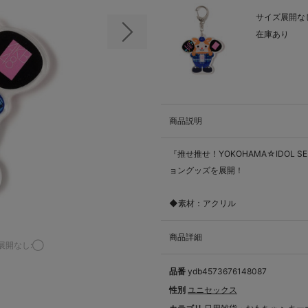
サイズ展開なし
在庫あり
次の画像
商品説明
『推せ推せ！YOKOHAMA☆IDOL S
ョングッズを展開！
◆素材：アクリル
商品詳細
展開なし:◯
品番
ydb4573676148087
性別
ユニセックス