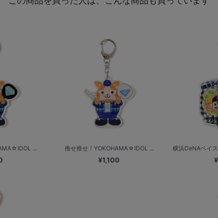
この商品を買った人は、こんな商品も買っています
A☆IDOL ...
推せ推せ！YOKOHAMA☆IDOL ...
横浜DeNAベイス
0
¥1,100
¥