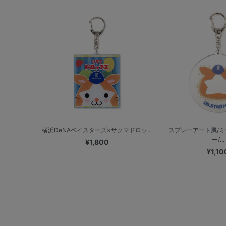
横浜DeNAベイスターズ×サクマドロッ...
スプレーアート風/
ー/...
¥1,800
¥1,10