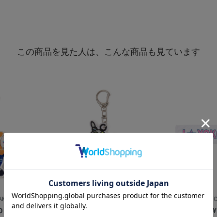
この商品を見た人は、こんな商品も見ています
A☆IDOL ...
【+B】/ラミレスThe Magica...
推せ推せ！YOKO
0
¥1,300
¥