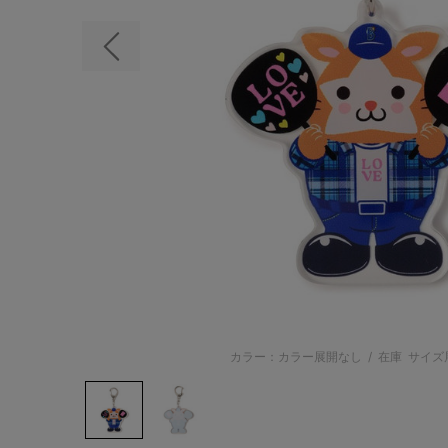
前の画像
カラー：カラー展開なし
/
在庫
サイズ