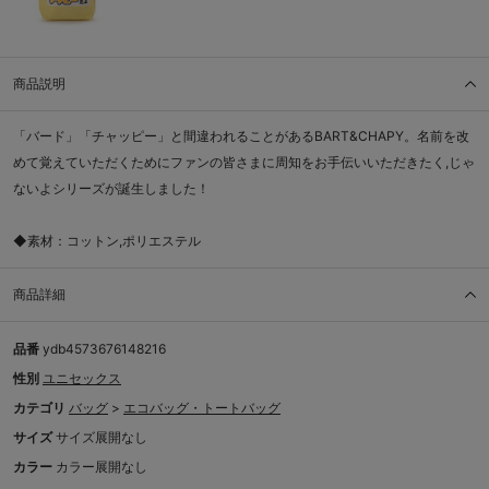
商品説明
「バード」「チャッピー」と間違われることがあるBART&CHAPY。名前を改
めて覚えていただくためにファンの皆さまに周知をお手伝いいただきたく,じゃ
ないよシリーズが誕生しました！
◆素材：コットン,ポリエステル
商品詳細
品番
ydb4573676148216
性別
ユニセックス
カテゴリ
バッグ
>
エコバッグ・トートバッグ
サイズ
サイズ展開なし
カラー
カラー展開なし