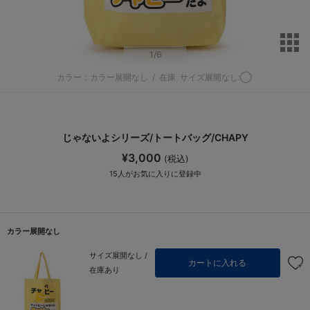
サ
1
/6
カラー：カラー展開なし
/
在庫
サイズ展開なし:◯
じゃないよシリーズ/トートバッグ/CHAPY
¥3,000
(税込)
15
人がお気に入りに登録中
カラー展開なし
サイズ展開なし /
カートに入れる
在庫あり