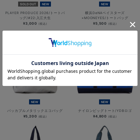
SOLD OUT
NEW
NEW
PLAYER PRODUCE 2026/トートバ
横浜DeNAベイスターズ
ッグ/#22:入江大生
×MOONEYES/トートバッグ
¥3,000
¥5,500
(税込)
(税込)
NEW
NEW
パッカブルメタリックエコバッグ
ナイロンビッグトート/YDBロゴ
¥5,200
¥4,800
(税込)
(税込)