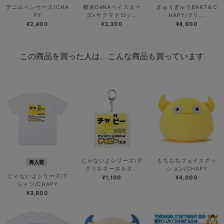
デニムペンケース/CHA
横浜DeNAベイスター
ぎゅうぎゅうBART＆C
PY
ズ×サクマドロッ...
HAPY/クリ...
¥2,400
¥3,300
¥4,600
この商品を買った人は、こんな商品も買っています
じゃないよシリーズ/ア
もちもちフェイスクッ
再入荷
クリルキーホルダ...
ション/CHAPY
じゃないよシリーズ/T
¥1,100
¥4,000
シャツ/CHAPY
¥3,800