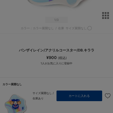
サ
1
/3
カラー：カラー展開なし
/
在庫
サイズ展開なし:◯
バンザイレイン/アクリルコースター/DB.キララ
¥900
(税込)
1
人がお気に入りに登録中
カラー展開なし
サイズ展開なし /
カートに入れる
在庫あり