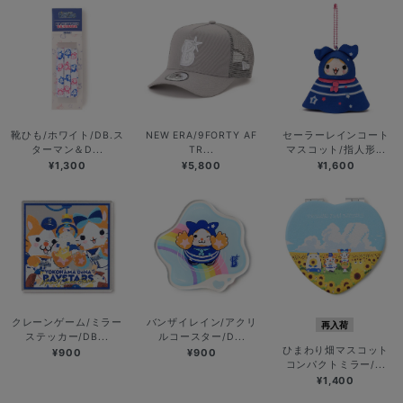
靴ひも/ホワイト/DB.ス
NEW ERA/9FORTY AF
セーラーレインコート
ターマン＆D...
TR...
マスコット/指人形...
¥1,300
¥5,800
¥1,600
クレーンゲーム/ミラー
バンザイレイン/アクリ
再入荷
ステッカー/DB...
ルコースター/D...
ひまわり畑マスコット
¥900
¥900
コンパクトミラー/...
¥1,400