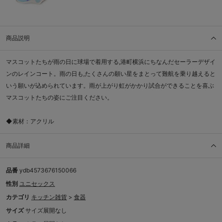
商品説明
マスコットたちが雨の日に球場で着用する,港町横浜にちなんだセーラーデザイ
ンのレインコート。雨の日も,たくさんの願い星をまとって難航を乗り越えると
いう願いが込められています。雨が上がり虹がかかり試合ができることを喜ぶ
マスコットたちの姿にご注目ください。
◆素材：アクリル
商品詳細
品番
ydb4573676150066
性別
ユニセックス
カテゴリ
キッチン雑貨
>
食器
サイズ
サイズ展開なし