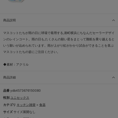
商品説明
マスコットたちが雨の日に球場で着用する,港町横浜にちなんだセーラーデザイ
ンのレインコート。雨の日も,たくさんの願い星をまとって難航を乗り越えると
いう願いが込められています。雨が上がり虹がかかり試合ができることを喜ぶ
マスコットたちの姿にご注目ください。
◆素材：アクリル
商品詳細
品番
ydb4573676150080
性別
ユニセックス
カテゴリ
キッチン雑貨
>
食器
サイズ
サイズ展開なし