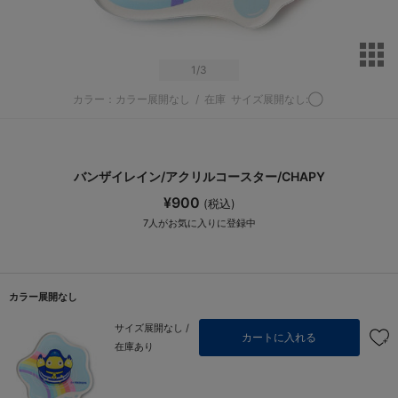
サ
1
/3
カラー：カラー展開なし
/
在庫
サイズ展開なし:◯
バンザイレイン/アクリルコースター/CHAPY
¥900
(税込)
7
人がお気に入りに登録中
カラー展開なし
サイズ展開なし /
カートに入れる
在庫あり