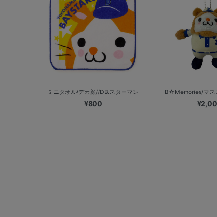
ミニタオル/デカ顔//DB.スターマン
B☆Memories/マ
¥800
¥2,0