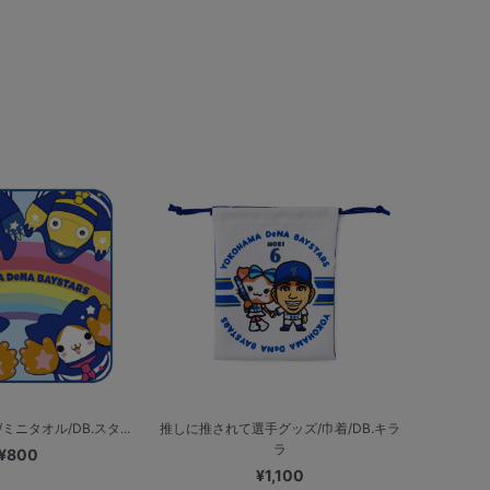
ニタオル/DB.スタ...
推しに推されて選手グッズ/巾着/DB.キラ
ラ
¥800
¥1,100