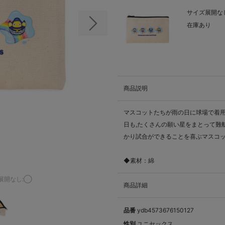
サイズ展開なし
在庫あり
次の画像
商品説明
マスコットたちが雨の日に球場で着用
日も,たくさんの願い星をまとって難
かり試合ができることを喜ぶマスコ
◆素材：綿
展開なし:◯
商品詳細
品番
ydb4573676150127
性別
ユニセックス