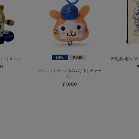
NEW
再入荷
スコットキーチ...
不思議の国のDB.
00
マスコットぬいぐるみめじるしチャー
ム/...
¥1,600