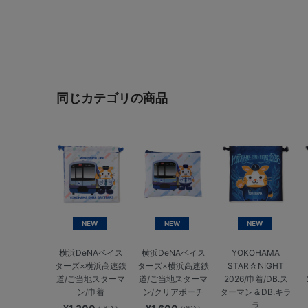
同じカテゴリの商品
NEW
NEW
NEW
横浜DeNAベイス
横浜DeNAベイス
YOKOHAMA
ターズ×横浜高速鉄
ターズ×横浜高速鉄
STAR☆NIGHT
道/ご当地スターマ
道/ご当地スターマ
2026/巾着/DB.ス
ン/巾着
ン/クリアポーチ
ターマン＆DB.キラ
ラ