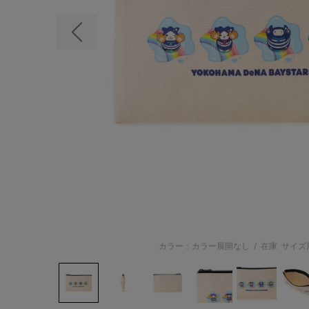
前の画像
カラー：カラー展開なし
/
在庫
サイズ