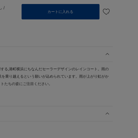
 /
カートに入れる
する,港町横浜にちなんだセーラーデザインのレインコート。雨の
航を乗り越えるという願いが込められています。雨が上がり虹がか
ットたちの姿にご注目ください。