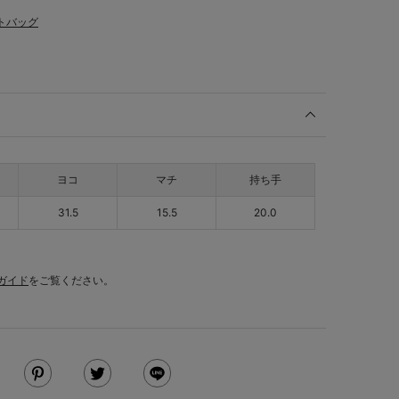
トバッグ
ヨコ
マチ
持ち手
31.5
15.5
20.0
ガイド
をご覧ください。