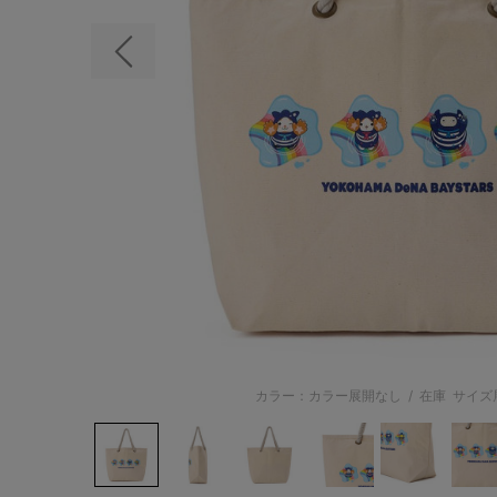
前の画像
カラー：カラー展開なし
/
在庫
サイズ