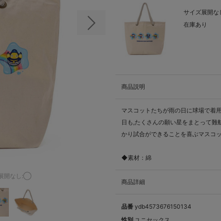
サイズ展開なし
在庫あり
次の画像
商品説明
マスコットたちが雨の日に球場で着用
日も,たくさんの願い星をまとって難
かり試合ができることを喜ぶマスコ
◆素材：綿
展開なし:◯
商品詳細
品番
ydb4573676150134
性別
ユニセックス