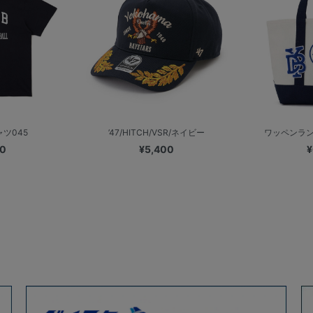
ャツ045
’47/HITCH/VSR/ネイビー
ワッペンラン
00
¥5,400
¥