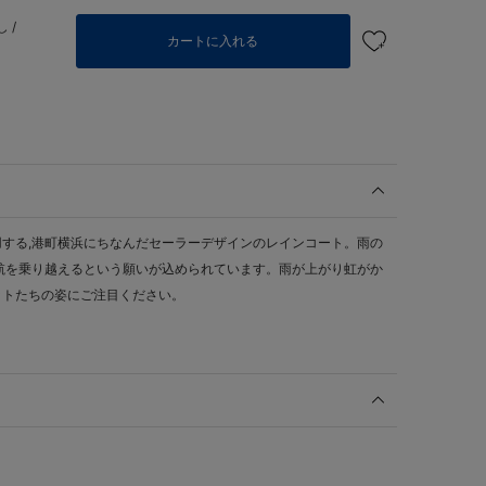
 /
カートに入れる
する,港町横浜にちなんだセーラーデザインのレインコート。雨の
航を乗り越えるという願いが込められています。雨が上がり虹がか
ットたちの姿にご注目ください。