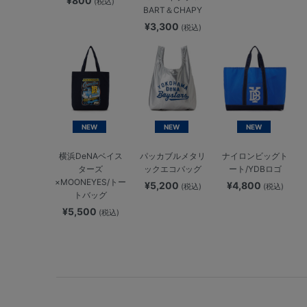
¥800
(税込)
BART＆CHAPY
¥3,300
(税込)
NEW
NEW
NEW
横浜DeNAベイス
パッカブルメタリ
ナイロンビッグト
ターズ
ックエコバッグ
ート/YDBロゴ
×MOONEYES/トー
¥5,200
¥4,800
(税込)
(税込)
トバッグ
¥5,500
(税込)