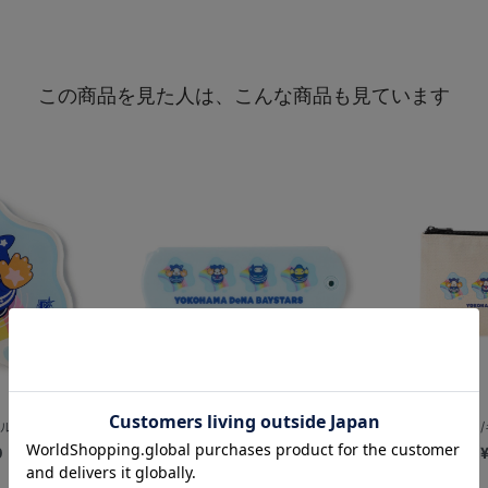
この商品を見た人は、こんな商品も見ています
コースター/D...
バンザイレイン/ミラー付コーム/DB....
バンザイレイン/キ
0
¥1,000