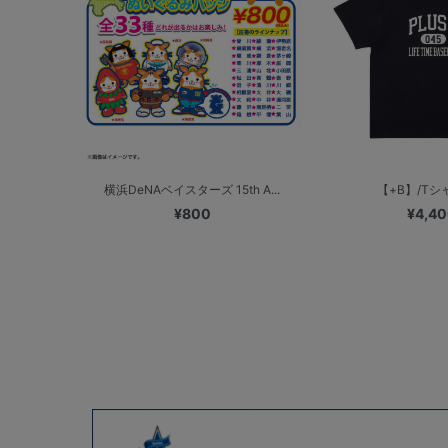
横浜DeNAベイスターズ 15th A...
【+B】/Tシ
¥800
¥4,4