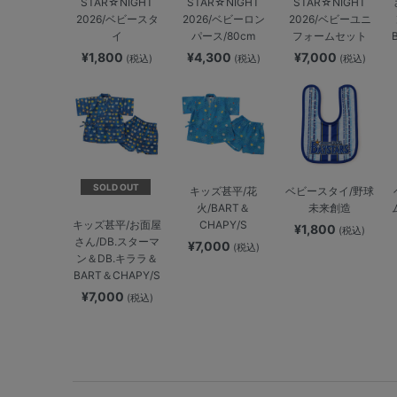
STAR☆NIGHT
STAR☆NIGHT
STAR☆NIGHT
2026/ベビースタ
2026/ベビーロン
2026/ベビーユニ
イ
パース/80cm
フォームセット
¥1,800
¥4,300
¥7,000
(税込)
(税込)
(税込)
SOLD OUT
キッズ甚平/花
ベビースタイ/野球
火/BART＆
未来創造
CHAPY/S
キッズ甚平/お面屋
¥1,800
(税込)
さん/DB.スターマ
¥7,000
(税込)
ン＆DB.キララ＆
BART＆CHAPY/S
¥7,000
(税込)