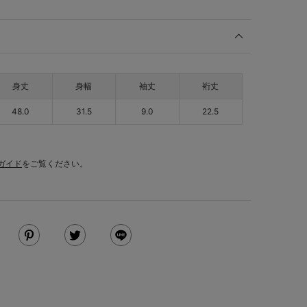
身丈
身幅
袖丈
裄丈
48.0
31.5
9.0
22.5
ガイド
をご覧ください。