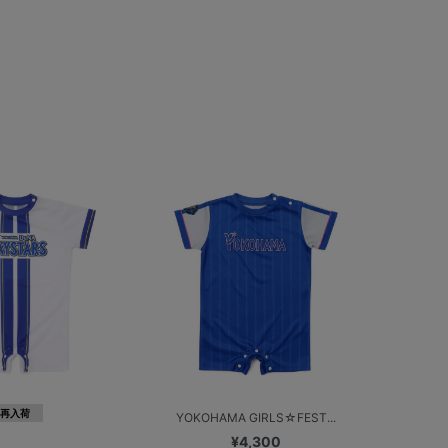
再入荷
YOKOHAMA GIRLS☆FEST...
¥4,300