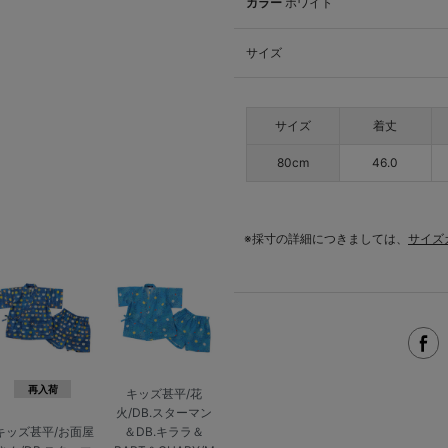
カラー
ホワイト
サイズ
サイズ
着丈
80cm
46.0
※採寸の詳細につきましては、
サイズ
再入荷
キッズ甚平/花
火/DB.スターマン
＆DB.キララ＆
キッズ甚平/お面屋