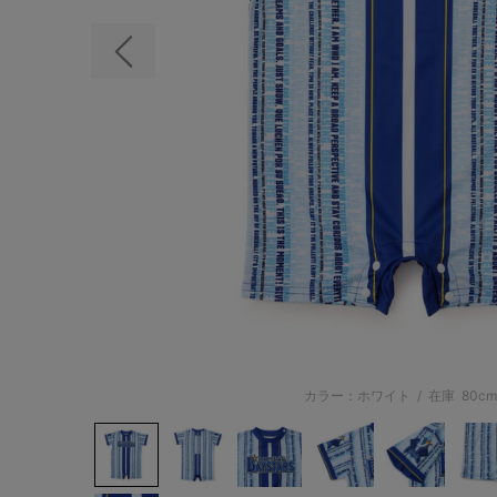
前の画像
カラー：ホワイト
/
在庫
80c