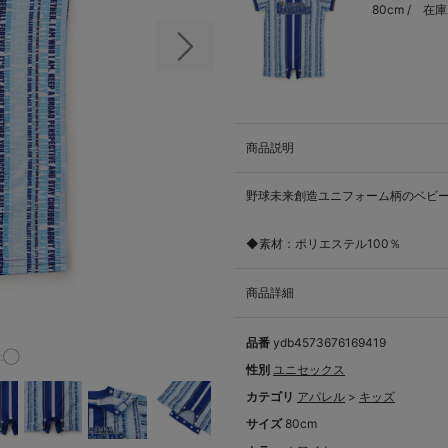
80cm /
在庫
次の画像
商品説明
野球未来創造ユニフォーム柄のベビ
◆素材：ポリエステル100％
商品詳細
品番
ydb4573676169419
m:◯
性別
ユニセックス
カテゴリ
アパレル
>
キッズ
サイズ
80cm