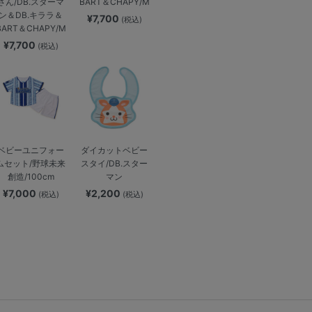
BART＆CHAPY/M
さん/DB.スターマ
ン＆DB.キララ＆
¥7,700
(税込)
BART＆CHAPY/M
¥7,700
(税込)
ベビーユニフォー
ダイカットベビー
ムセット/野球未来
スタイ/DB.スター
創造/100cm
マン
¥7,000
¥2,200
(税込)
(税込)